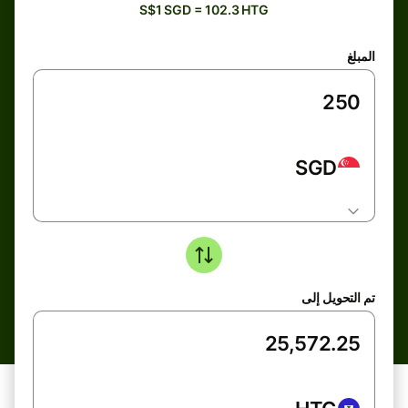
S$1 SGD = 102.3 HTG
المبلغ
SGD
تم التحويل إلى