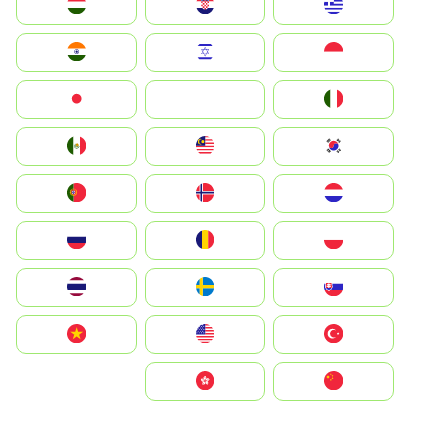
Greece
Hrvatska
Magyarország
Indonesia
Israel
India
Italia
JA
Japan
South Korea
Malay
Mexico
Nederland
Norge
Portugal
Polska
România
Россия
Slovensko
Ruoŧŧa
ไทย
Türkiye
United States
Vietnam
中国
中國香港特別行政區