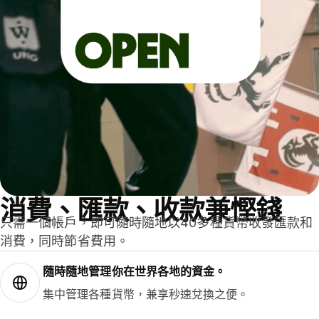
消費、匯款、收款兼慳錢
只需一個帳戶，即可隨時隨地以40多種貨幣收發匯款和
消費，同時節省費用。
隨時隨地管理你在世界各地的資金。
集中管理各種貨幣，兼享秒速兌換之便。