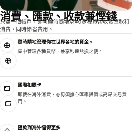
消費、匯款、收款兼慳錢
只需一個帳戶，即可隨時隨地以40多種貨幣收發匯款和
消費，同時節省費用。
隨時隨地管理你在世界各地的資金。
集中管理各種貨幣，兼享秒速兌換之便。
國際扣賬卡
即使在海外消費，亦毋須擔心匯率提價或高昂交易費
用。
匯款到海外慳得更多