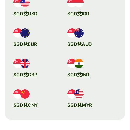
SGD兌USD
SGD兌IDR
SGD兌EUR
SGD兌AUD
SGD兌GBP
SGD兌INR
SGD兌CNY
SGD兌MYR