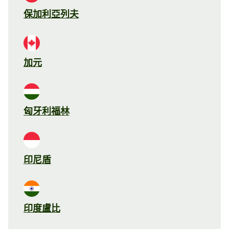
保加利亞列夫
加元
匈牙利福林
印尼盾
印度盧比