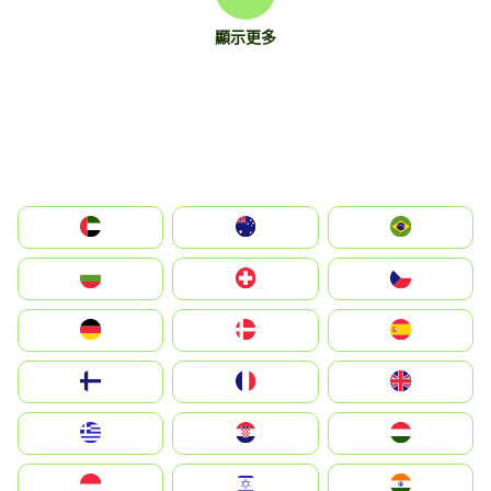
顯示更多
الإمارات العربية المتحدة
Australia
Brazil
България
Switzerland
Czechia
Deutschland
Denmark
España
Suomi
France
United Kingdom
Greece
Hrvatska
Magyarország
Indonesia
Israel
India