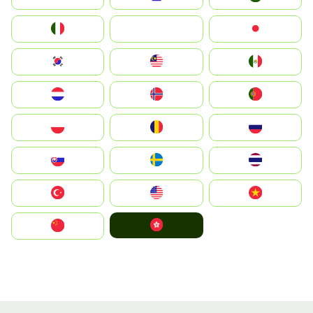
Italia
JA
Japan
South Korea
Malay
Mexico
Nederland
Norge
Portugal
Polska
România
Россия
Slovensko
Ruoŧŧa
ไทย
Türkiye
United States
Vietnam
中國香港特別行政區
中国