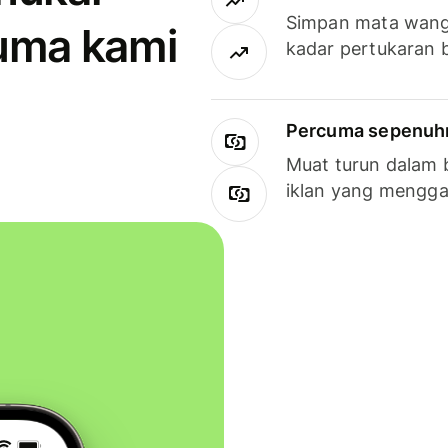
Simpan mata wan
uma kami
kadar pertukaran 
Percuma sepenuhny
Muat turun dalam 
iklan yang mengg