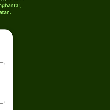
nghantar,
atan.