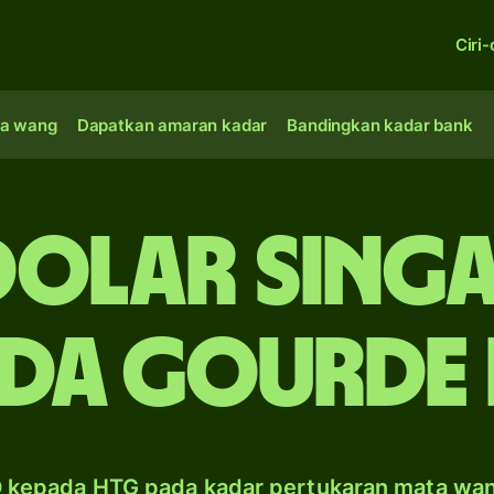
Ciri-
a wang
Dapatkan amaran kadar
Bandingkan kadar bank
dolar Sing
da gourde 
 kepada HTG pada kadar pertukaran mata wa