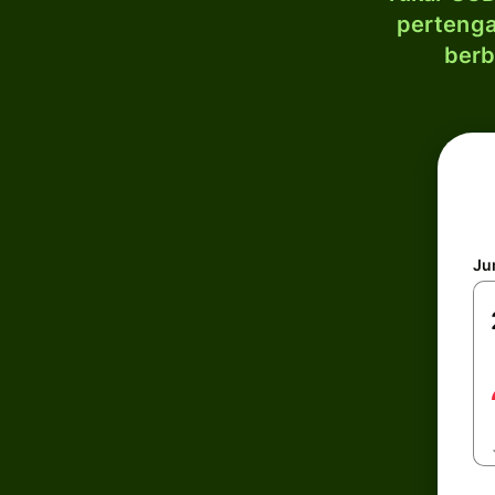
pertenga
berb
Ju