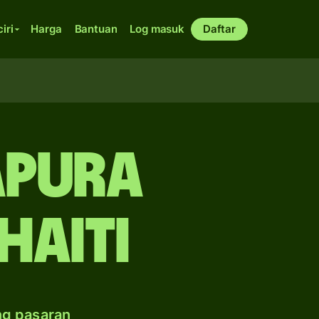
ciri
Harga
Bantuan
Log masuk
Daftar
apura
Haiti
ng pasaran