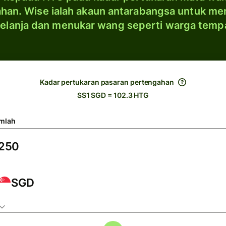
han. Wise ialah akaun antarabangsa untuk me
elanja dan menukar wang seperti warga temp
Kadar pertukaran pasaran pertengahan
S$1 SGD = 102.3 HTG
mlah
SGD