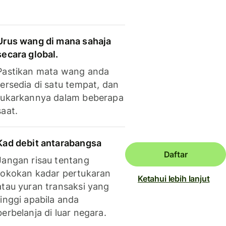
Urus wang di mana sahaja
secara global.
Pastikan mata wang anda
tersedia di satu tempat, dan
tukarkannya dalam beberapa
saat.
Kad debit antarabangsa
Daftar
Jangan risau tentang
tokokan kadar pertukaran
Ketahui lebih lanjut
atau yuran transaksi yang
tinggi apabila anda
berbelanja di luar negara.