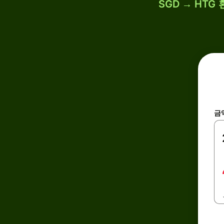
SGD → HTG
금