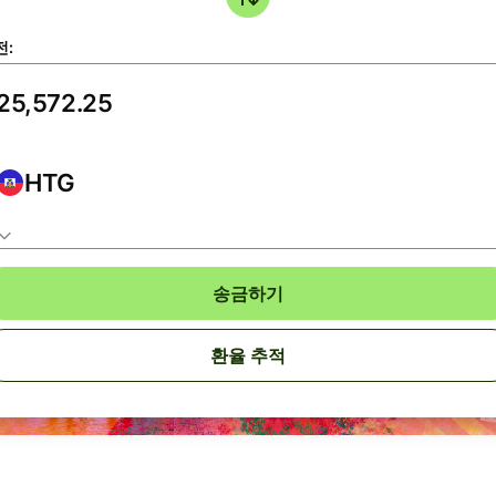
전:
HTG
송금하기
환율 추적