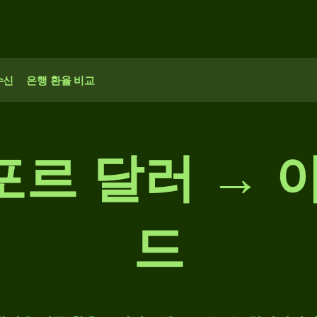
수신
은행 환율 비교
가포르 달러 → 
드