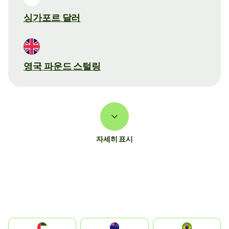
싱가포르 달러
영국 파운드 스털링
자세히 표시
الإمارات العربية المتحدة
Australia
Brazil