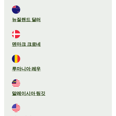
뉴질랜드 달러
덴마크 크로네
루마니아 레우
말레이시아 링깃