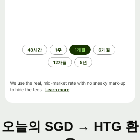
기
48시간
1주
1개월
6개월
간
12개월
5년
We use the real, mid-market rate with no sneaky mark-up
to hide the fees.
Learn more
오늘의 SGD → HTG 환