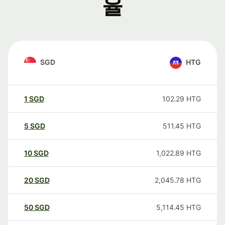
율
SGD
HTG
1
SGD
102.29
HTG
5
SGD
511.45
HTG
10
SGD
1,022.89
HTG
20
SGD
2,045.78
HTG
50
SGD
5,114.45
HTG