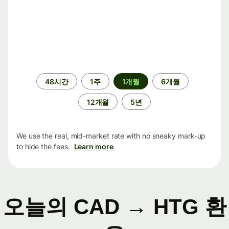
기
48시간
1주
1개월
6개월
간
12개월
5년
We use the real, mid-market rate with no sneaky mark-up
to hide the fees.
Learn more
오늘의 CAD → HTG 환