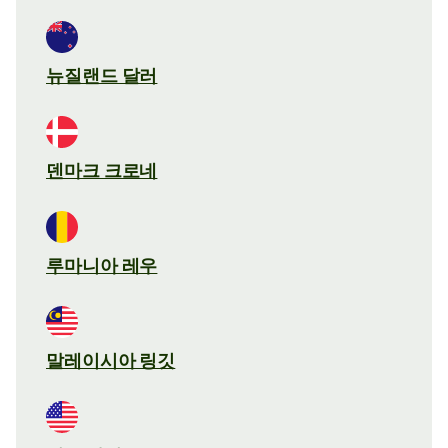
뉴질랜드 달러
덴마크 크로네
루마니아 레우
말레이시아 링깃