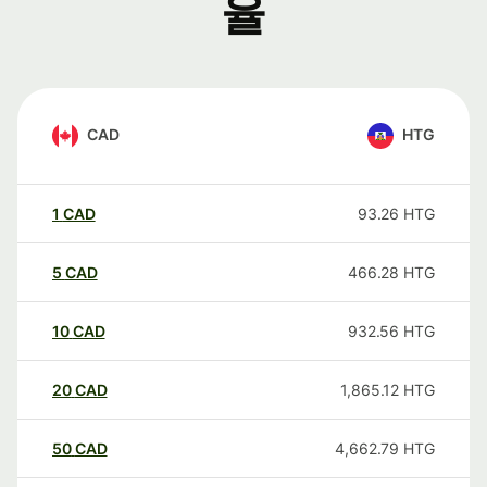
율
CAD
HTG
1
CAD
93.26
HTG
5
CAD
466.28
HTG
10
CAD
932.56
HTG
20
CAD
1,865.12
HTG
50
CAD
4,662.79
HTG