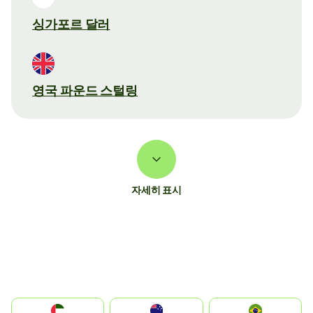
싱가포르 달러
영국 파운드 스털링
자세히 표시
الإمارات العربية المتحدة
Australia
Brazil