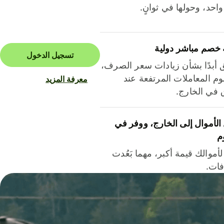
احد، وحولها في ثوانٍ.
 خصم مباشر دولية
تسجيل الدخول
ق أبدًا بشأن زيادات سعر الصرف،
م المعاملات المرتفعة عند
معرفة المزيد
ق في الخارج.
لأموال إلى الخارج، ووفر في
م
أموالك قيمة أكبر، مهما بَعُدت
فات.