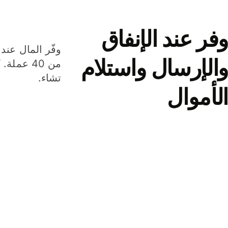
وفر عند الإنفاق
وفّر المال عند 
والإرسال واستلام
من 40 عم
تشاء.
الأموال