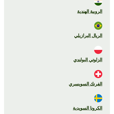
الروبية الهندية
الريال البرازيلي
الزلوتي البولندي
الفرنك السويسري
الكرونا السويدية