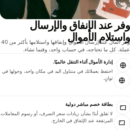
ر عند الإنفاق والإرسال
ستلام الأموال
وفّر المال عند إرسال الأموال وإنفاقها واستلامها بأكثر من 40
لة. كل ما تحتاجه، في حساب واحد، وقتما تشاء.
إدارة الأموال أثناء التنقل عالميًا.
احتفظ بعملاتك في متناول اليد في مكان واحد، وحولها في
ثوانٍ.
بطاقة خصم مباشر دولية
لا تقلق أبدًا بشأن زيادات سعر الصرف، أو رسوم المعاملات
المرتفعة عند الإنفاق في الخارج.