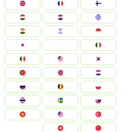
Suomi
France
United Kingdom
Greece
Hrvatska
Magyarország
Indonesia
Israel
India
Italia
JA
Japan
South Korea
Malay
Mexico
Nederland
Norge
Portugal
Polska
România
Россия
Slovensko
Ruoŧŧa
ไทย
Türkiye
United States
Vietnam
中国
中國香港特別行政區