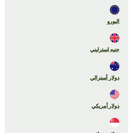
اليورو
جنيه استرليني
دولار أسترالي
دولار أمريكي