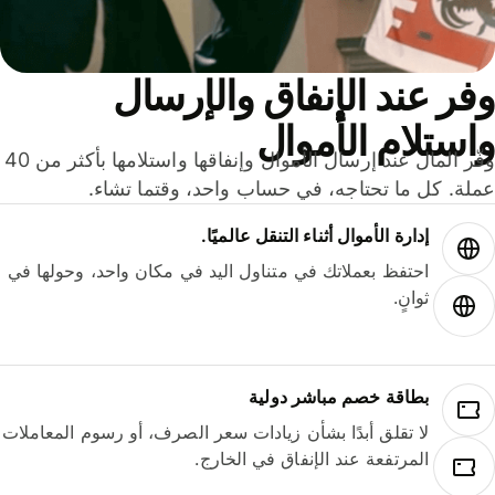
ر عند الإنفاق والإرسال
ستلام الأموال
وفّر المال عند إرسال الأموال وإنفاقها واستلامها بأكثر من 40
لة. كل ما تحتاجه، في حساب واحد، وقتما تشاء.
إدارة الأموال أثناء التنقل عالميًا.
احتفظ بعملاتك في متناول اليد في مكان واحد، وحولها في
ثوانٍ.
بطاقة خصم مباشر دولية
لا تقلق أبدًا بشأن زيادات سعر الصرف، أو رسوم المعاملات
المرتفعة عند الإنفاق في الخارج.