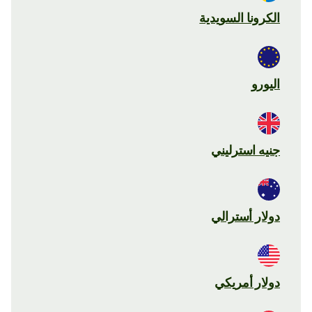
الكرونا السويدية
اليورو
جنيه استرليني
دولار أسترالي
دولار أمريكي