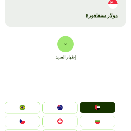
دولار سنغافورة
إظهار المزيد
الإمارات العربية المتحدة
Australia
Brazil
България
Switzerland
Czechia