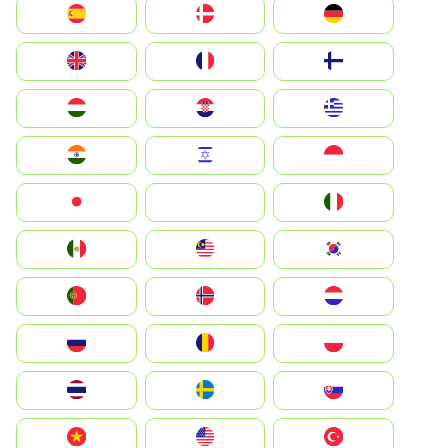
Deutschland
Denmark
España
Suomi
France
United Kingdom
Greece
Hrvatska
Magyarország
Indonesia
Israel
India
Italia
JA
Japan
South Korea
Malay
Mexico
Nederland
Norge
Portugal
Polska
România
Россия
Slovensko
Ruoŧŧa
ไทย
Türkiye
United States
Vietnam