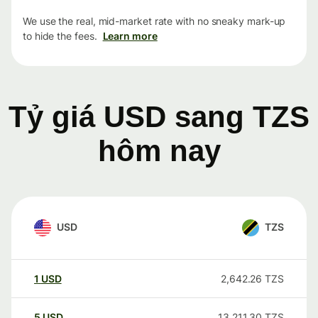
We use the real, mid-market rate with no sneaky mark-up
to hide the fees.
Learn more
Tỷ giá USD sang TZS
hôm nay
USD
TZS
1
USD
2,642.26
TZS
5
USD
13,211.30
TZS