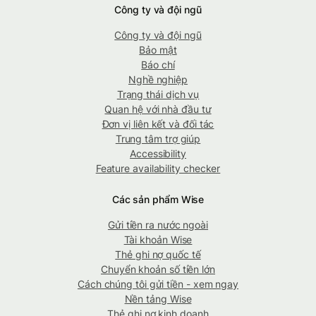
Công ty và đội ngũ
Công ty và đội ngũ
Bảo mật
Báo chí
Nghề nghiệp
Trạng thái dịch vụ
Quan hệ với nhà đầu tư
Đơn vị liên kết và đối tác
Trung tâm trợ giúp
Accessibility
Feature availability checker
Các sản phẩm Wise
Gửi tiền ra nước ngoài
Tài khoản Wise
Thẻ ghi nợ quốc tế
Chuyển khoản số tiền lớn
Cách chúng tôi gửi tiền - xem ngay
Nền tảng Wise
Thẻ ghi nợ kinh doanh