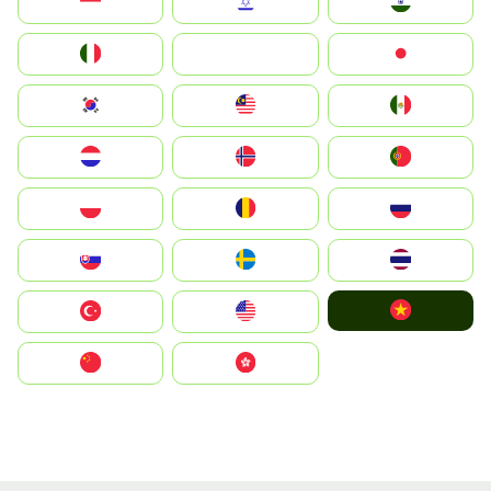
Indonesia
Israel
India
Italia
JA
Japan
South Korea
Malay
Mexico
Nederland
Norge
Portugal
Polska
România
Россия
Slovensko
Ruoŧŧa
ไทย
Vietnam
Türkiye
United States
中国
中國香港特別行政區