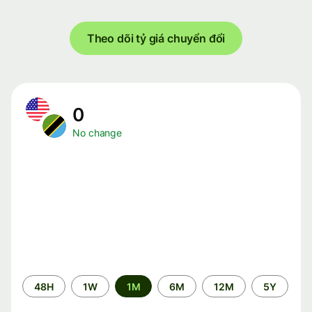
Theo dõi tỷ giá chuyển đổi
0
No change
Time
48H
1W
1M
6M
12M
5Y
period