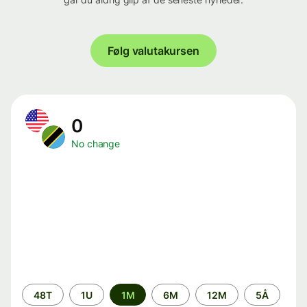
Følg valutakursen
0
No change
Time
48T
1U
1M
6M
12M
5Å
period