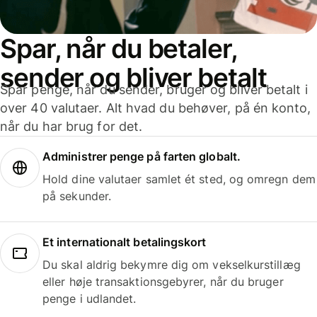
Spar, når du betaler,
sender og bliver betalt
Spar penge, når du sender, bruger og bliver betalt i
over 40 valutaer. Alt hvad du behøver, på én konto,
når du har brug for det.
Administrer penge på farten globalt.
Hold dine valutaer samlet ét sted, og omregn dem
på sekunder.
Et internationalt betalingskort
Du skal aldrig bekymre dig om vekselkurstillæg
eller høje transaktionsgebyrer, når du bruger
penge i udlandet.