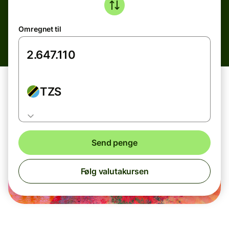
Omregnet til
TZS
Send penge
Følg valutakursen