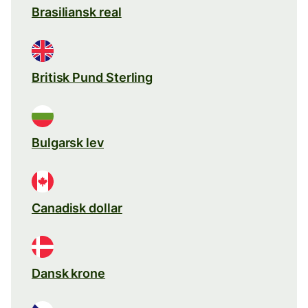
Brasiliansk real
Britisk Pund Sterling
Bulgarsk lev
Canadisk dollar
Dansk krone