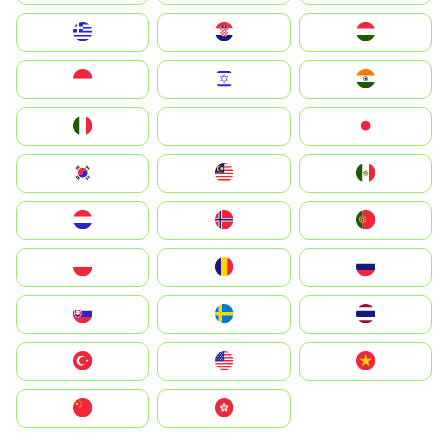
Greece
Hrvatska
Magyarország
Indonesia
Israel
India
Italia
JA
Japan
South Korea
Malay
Mexico
Nederland
Norge
Portugal
Polska
România
Россия
Slovensko
Ruoŧŧa
ไทย
Türkiye
United States
Vietnam
中国
中國香港特別行政區