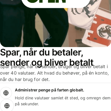
Spar, når du betaler,
sender og bliver betalt
Spar penge, når du sender, bruger og bliver betalt i
over 40 valutaer. Alt hvad du behøver, på én konto,
når du har brug for det.
Administrer penge på farten globalt.
Hold dine valutaer samlet ét sted, og omregn dem
på sekunder.