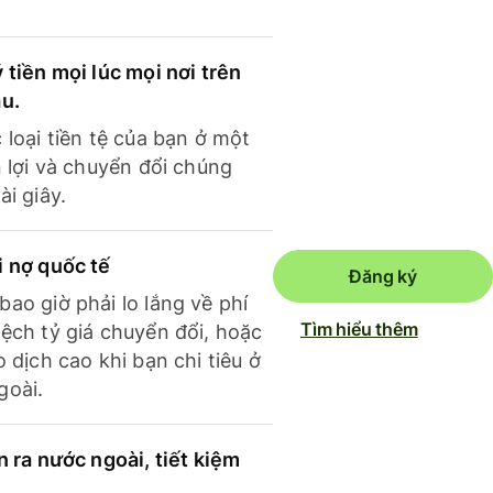
 tiền mọi lúc mọi nơi trên
ầu.
 loại tiền tệ của bạn ở một
n lợi và chuyển đổi chúng
ài giây.
i nợ quốc tế
Đăng ký
ao giờ phải lo lắng về phí
Tìm hiểu thêm
ệch tỷ giá chuyển đổi, hoặc
o dịch cao khi bạn chi tiêu ở
goài.
n ra nước ngoài, tiết kiệm