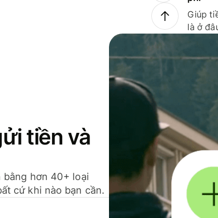
Giúp ti
là ở đâ
gửi tiền và
ền bằng hơn 40+ loại
bất cứ khi nào bạn cần.