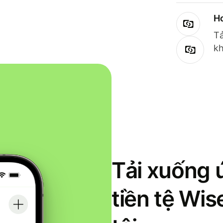
Ho
Tả
kh
Tải xuống 
tiền tệ Wi