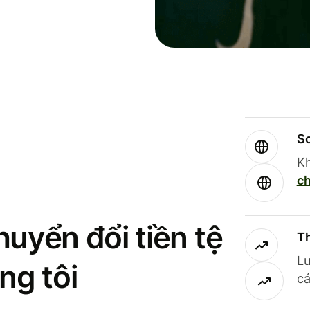
So
Kh
ch
uyển đổi tiền tệ
Th
Lư
ng tôi
cá