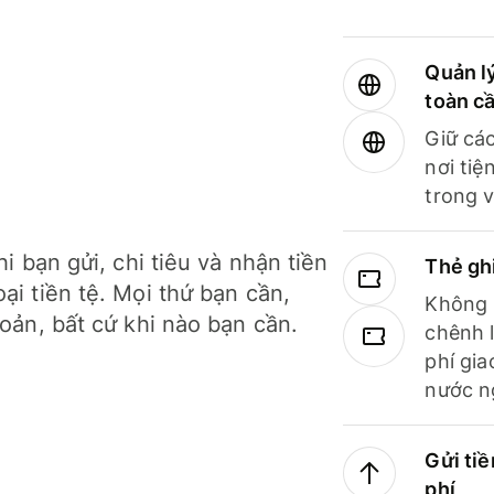
Quản lý
toàn c
Giữ các
nơi tiệ
trong v
hi bạn gửi, chi tiêu và nhận tiền
Thẻ gh
ại tiền tệ. Mọi thứ bạn cần,
Không b
hoản, bất cứ khi nào bạn cần.
chênh l
phí gia
nước n
Gửi tiề
phí