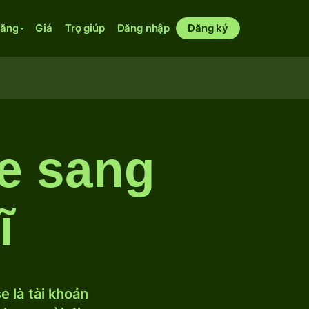
năng
Giá
Trợ giúp
Đăng nhập
Đăng ký
re sang
ĩ
 là tài khoản