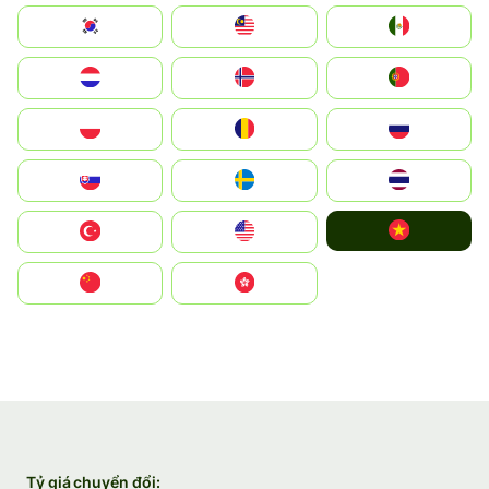
South Korea
Malay
Mexico
Nederland
Norge
Portugal
Polska
România
Россия
Slovensko
Ruoŧŧa
ไทย
Vietnam
Türkiye
United States
中国
中國香港特別行政區
Tỷ giá chuyển đổi: