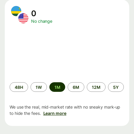
0
No change
Time
48H
1W
1M
6M
12M
5Y
period
We use the real, mid-market rate with no sneaky mark-up
to hide the fees.
Learn more