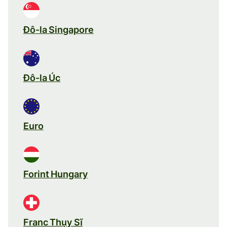
Đô-la Singapore
Đô-la Úc
Euro
Forint Hungary
Franc Thụy Sĩ