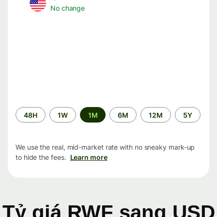
No change
Time
48H
1W
1M
6M
12M
5Y
period
We use the real, mid-market rate with no sneaky mark-up
to hide the fees.
Learn more
Tỷ giá RWF sang USD