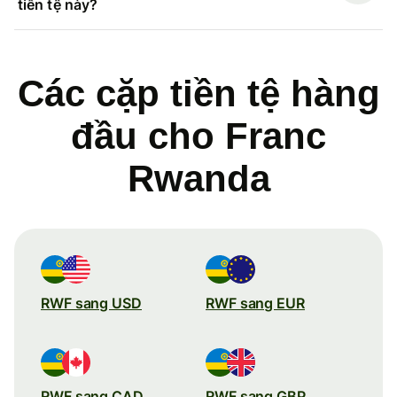
tiền tệ này?
Các cặp tiền tệ hàng
đầu cho Franc
Rwanda
RWF sang USD
RWF sang EUR
RWF sang CAD
RWF sang GBP