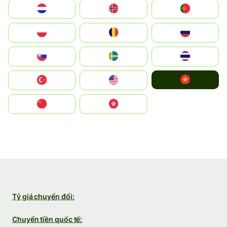
Nederland
Norge
Portugal
Polska
România
Россия
Slovensko
Ruoŧŧa
ไทย
Vietnam
Türkiye
United States
中国
中國香港特別行政區
Tỷ giá chuyển đổi:
Chuyển tiền quốc tế: