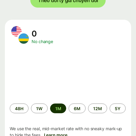
Theo dõi tỷ giá chuyển đổi
0
No change
Time
48H
1W
1M
6M
12M
5Y
period
We use the real, mid-market rate with no sneaky mark-up
to hide the fees.
Learn more