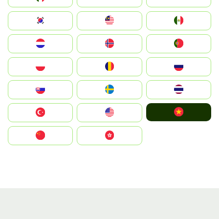
South Korea
Malay
Mexico
Nederland
Norge
Portugal
Polska
România
Россия
Slovensko
Ruoŧŧa
ไทย
Vietnam
Türkiye
United States
中国
中國香港特別行政區