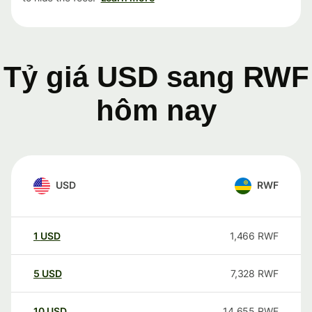
Tỷ giá USD sang RWF
hôm nay
USD
RWF
1
USD
1,466
RWF
5
USD
7,328
RWF
10
USD
14,655
RWF