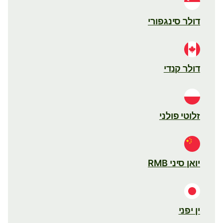
דולר סינגפורי
דולר קנדי
זלוטי פולני
יואן סיני RMB
ין יפני