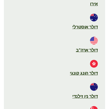
אירו
דולר אוסטרלי
דולר ארה"ב
דולר הונג קונגי
דולר ניו זילנדי