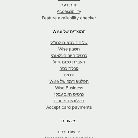
חוות דעת
Accessibility
Feature availability checker
המוצרים של Wise
שליחת כספים לחו״ל
חשבון Wise
כרטיס חיוב בינלאומי
העברת סכום גדול
קבלת כסף
נכסים
הפלטפורמה של Wise
Wise Business
כרטיס חיוב עסקי
תשלומים מרובים
Accept card payments
משאבים
חדשות ובלוג