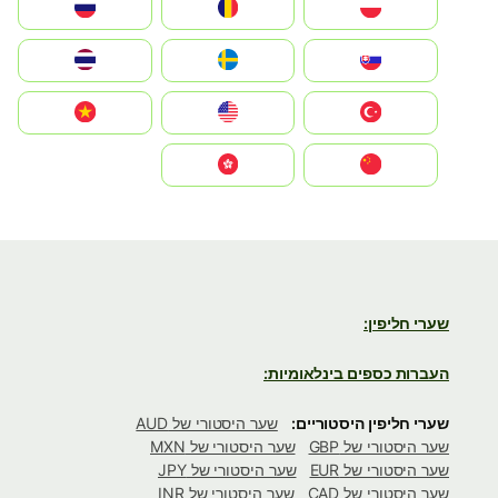
Polska
România
Россия
Slovensko
Ruoŧŧa
ไทย
Türkiye
United States
Vietnam
中国
中國香港特別行政區
שערי חליפין:
העברות כספים בינלאומיות:
שערי חליפין היסטוריים:
שער היסטורי של AUD
שער היסטורי של GBP
שער היסטורי של MXN
שער היסטורי של EUR
שער היסטורי של JPY
שער היסטורי של CAD
שער היסטורי של INR