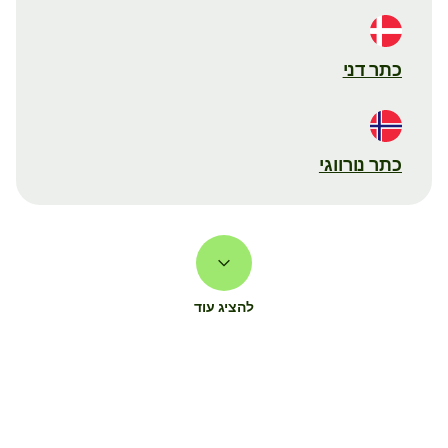
כתר דני
כתר נורווגי
להציג עוד