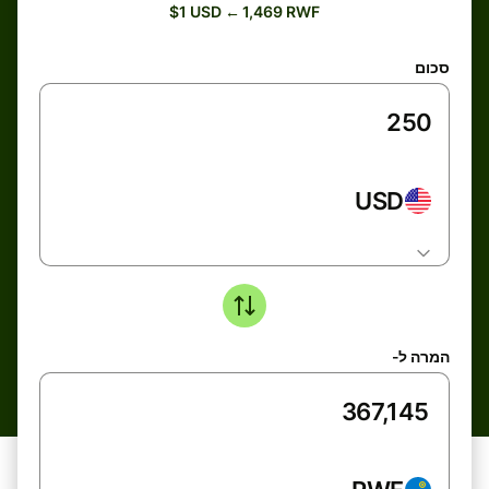
$1 USD ← 1,469 RWF
סכום
USD
המרה ל-