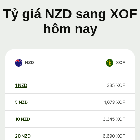
Tỷ giá NZD sang XOF
hôm nay
NZD
XOF
1
NZD
335
XOF
5
NZD
1,673
XOF
10
NZD
3,345
XOF
20
NZD
6,690
XOF