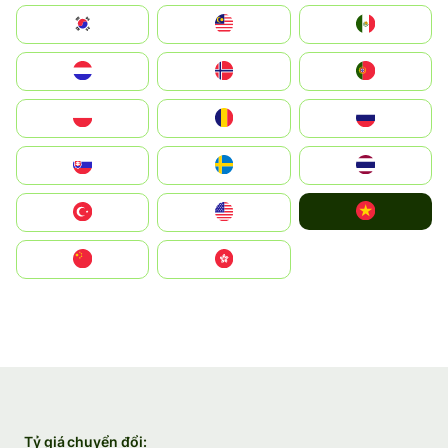
South Korea
Malay
Mexico
Nederland
Norge
Portugal
Polska
România
Россия
Slovensko
Ruoŧŧa
ไทย
Vietnam
Türkiye
United States
中国
中國香港特別行政區
Tỷ giá chuyển đổi: