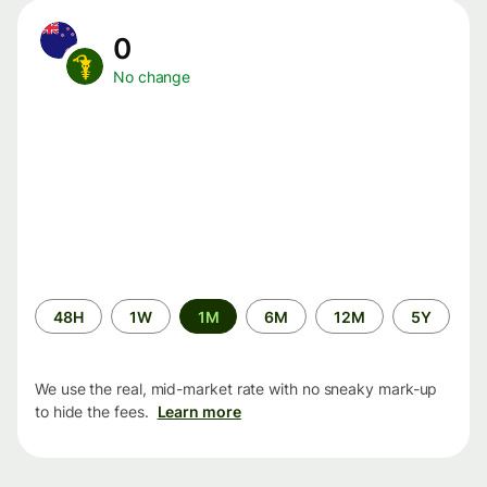
0
No change
Time
48H
1W
1M
6M
12M
5Y
period
We use the real, mid-market rate with no sneaky mark-up
to hide the fees.
Learn more