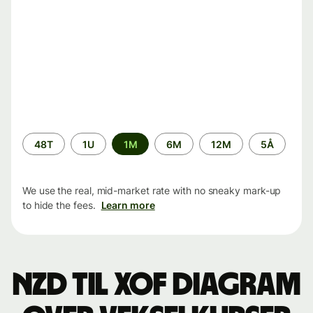
Time
48T
1U
1M
6M
12M
5Å
period
We use the real, mid-market rate with no sneaky mark-up
to hide the fees.
Learn more
NZD til XOF Diagram