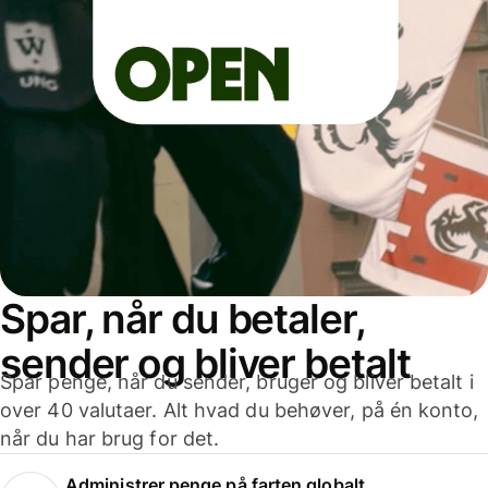
Spar, når du betaler,
sender og bliver betalt
Spar penge, når du sender, bruger og bliver betalt i
over 40 valutaer. Alt hvad du behøver, på én konto,
når du har brug for det.
Administrer penge på farten globalt.