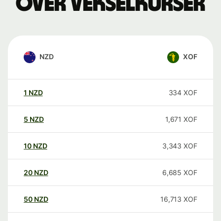
over vekselkurser
NZD
XOF
1
NZD
334
XOF
5
NZD
1,671
XOF
10
NZD
3,343
XOF
20
NZD
6,685
XOF
50
NZD
16,713
XOF