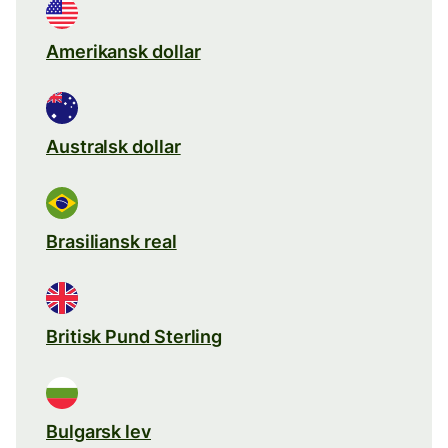
Amerikansk dollar
Australsk dollar
Brasiliansk real
Britisk Pund Sterling
Bulgarsk lev