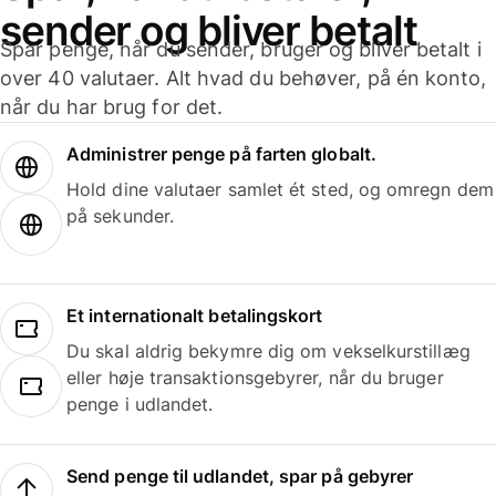
sender og bliver betalt
Spar penge, når du sender, bruger og bliver betalt i
over 40 valutaer. Alt hvad du behøver, på én konto,
når du har brug for det.
Administrer penge på farten globalt.
Hold dine valutaer samlet ét sted, og omregn dem
på sekunder.
Et internationalt betalingskort
Du skal aldrig bekymre dig om vekselkurstillæg
eller høje transaktionsgebyrer, når du bruger
penge i udlandet.
Send penge til udlandet, spar på gebyrer