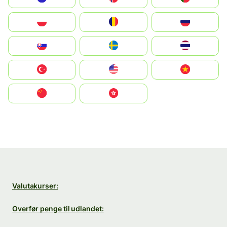
Polska
România
Россия
Slovensko
Ruoŧŧa
ไทย
Türkiye
United States
Vietnam
中国
中國香港特別行政區
Valutakurser:
Overfør penge til udlandet: