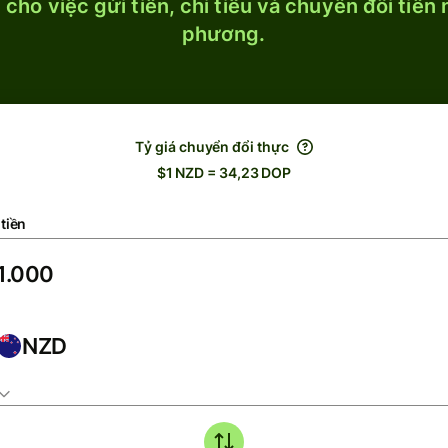
cho việc gửi tiền, chi tiêu và chuyển đổi tiền
phương.
Tỷ giá chuyển đổi thực
$1 NZD = 34,23 DOP
tiền
NZD