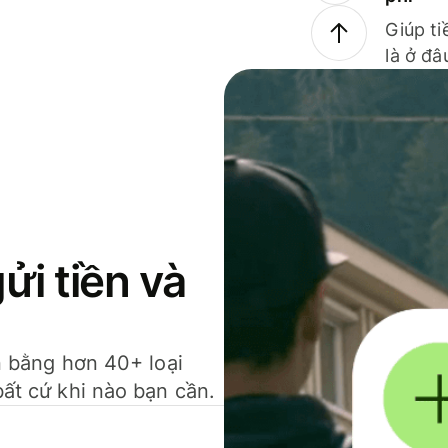
Giúp ti
là ở đâ
gửi tiền và
ền bằng hơn 40+ loại
bất cứ khi nào bạn cần.