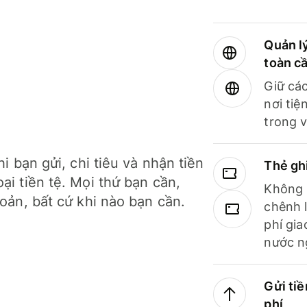
Quản lý
toàn c
Giữ các
nơi tiệ
trong v
hi bạn gửi, chi tiêu và nhận tiền
Thẻ gh
ại tiền tệ. Mọi thứ bạn cần,
Không b
hoản, bất cứ khi nào bạn cần.
chênh l
phí gia
nước n
Gửi tiề
phí