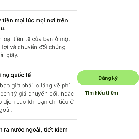
 tiền mọi lúc mọi nơi trên
ầu.
 loại tiền tệ của bạn ở một
n lợi và chuyển đổi chúng
ài giây.
i nợ quốc tế
Đăng ký
ao giờ phải lo lắng về phí
Tìm hiểu thêm
ệch tỷ giá chuyển đổi, hoặc
o dịch cao khi bạn chi tiêu ở
goài.
n ra nước ngoài, tiết kiệm