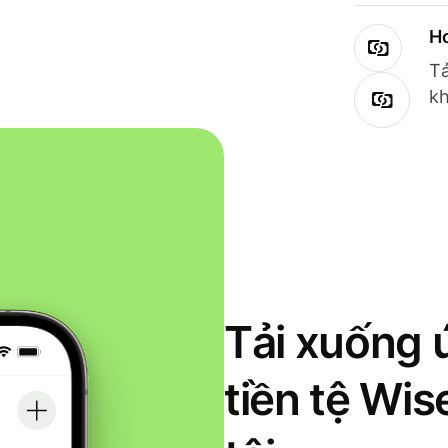
Ho
Tả
kh
Tải xuống 
tiền tệ Wi