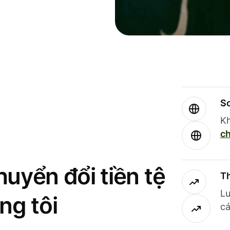
So
Kh
ch
uyển đổi tiền tệ
Th
Lư
ng tôi
cá