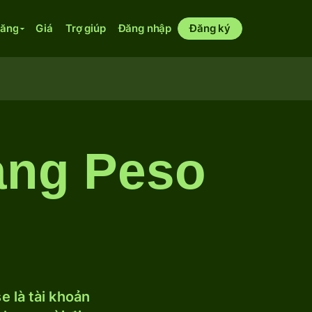
năng
Giá
Trợ giúp
Đăng nhập
Đăng ký
ang Peso
 là tài khoản