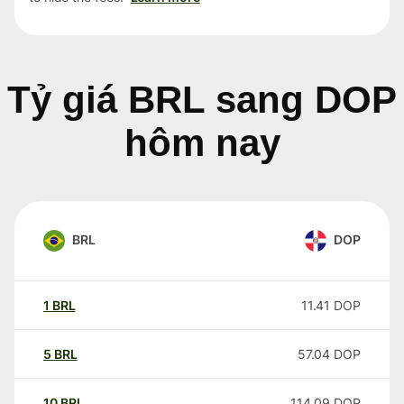
Tỷ giá BRL sang DOP
hôm nay
BRL
DOP
1
BRL
11.41
DOP
5
BRL
57.04
DOP
10
BRL
114.09
DOP