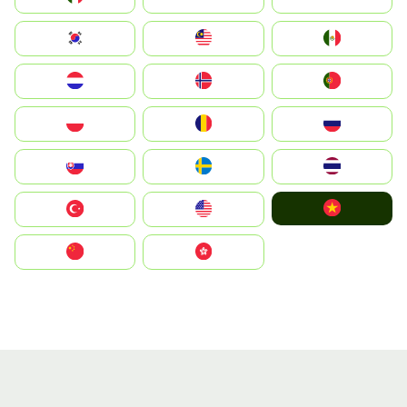
South Korea
Malay
Mexico
Nederland
Norge
Portugal
Polska
România
Россия
Slovensko
Ruoŧŧa
ไทย
Vietnam
Türkiye
United States
中国
中國香港特別行政區