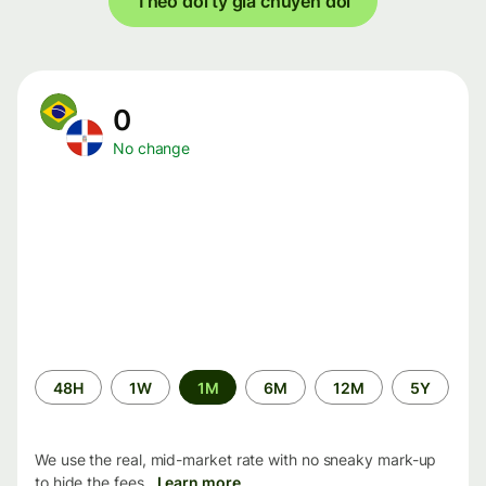
Theo dõi tỷ giá chuyển đổi
0
No change
Time
48H
1W
1M
6M
12M
5Y
period
We use the real, mid-market rate with no sneaky mark-up
to hide the fees.
Learn more