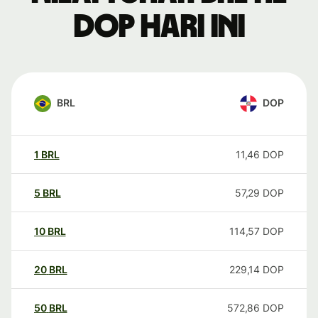
DOP hari ini
BRL
DOP
1
BRL
11,46
DOP
5
BRL
57,29
DOP
10
BRL
114,57
DOP
20
BRL
229,14
DOP
50
BRL
572,86
DOP