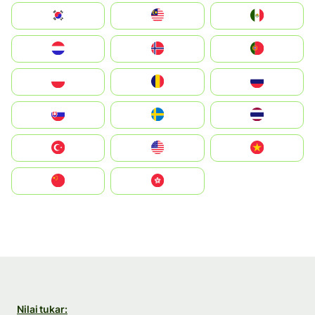
South Korea
Malay
Mexico
Nederland
Norge
Portugal
Polska
România
Россия
Slovensko
Ruoŧŧa
ไทย
Türkiye
United States
Vietnam
中国
中國香港特別行政區
Nilai tukar: