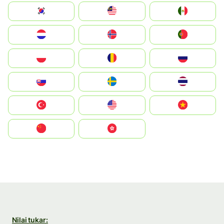
South Korea
Malay
Mexico
Nederland
Norge
Portugal
Polska
România
Россия
Slovensko
Ruoŧŧa
ไทย
Türkiye
United States
Vietnam
中国
中國香港特別行政區
Nilai tukar: