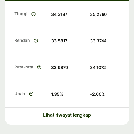
Tinggi
34,3187
35,2760
Rendah
33,5817
33,3744
Rata-rata
33,9870
34,1072
Ubah
1.35
%
-2.60
%
Lihat riwayat lengkap