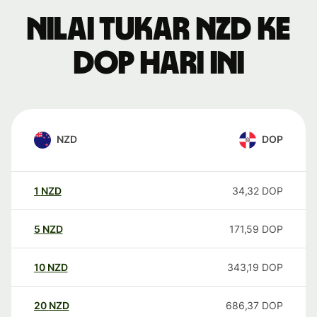
Nilai tukar NZD ke
DOP hari ini
NZD
DOP
1
NZD
34,32
DOP
5
NZD
171,59
DOP
10
NZD
343,19
DOP
20
NZD
686,37
DOP