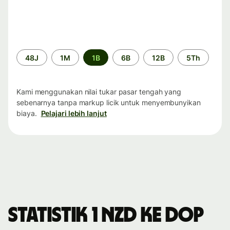
Periode
48J
1M
1B
6B
12B
5Th
waktu
Kami menggunakan nilai tukar pasar tengah yang
sebenarnya tanpa markup licik untuk menyembunyikan
biaya.
Pelajari lebih lanjut
Statistik 1 NZD ke DOP