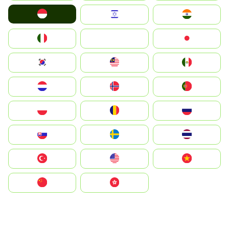
Indonesia
Israel
India
Italia
JA
Japan
South Korea
Malay
Mexico
Nederland
Norge
Portugal
Polska
România
Россия
Slovensko
Ruoŧŧa
ไทย
Türkiye
United States
Vietnam
中国
中國香港特別行政區