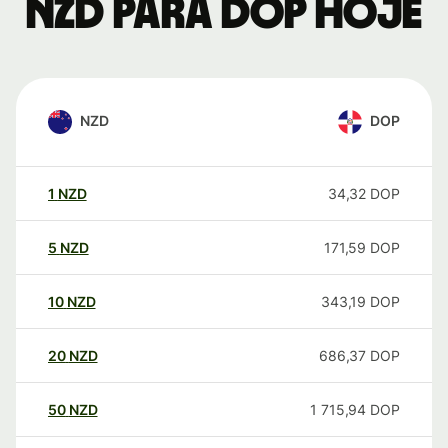
NZD para DOP hoje
NZD
DOP
1
NZD
34,32
DOP
5
NZD
171,59
DOP
10
NZD
343,19
DOP
20
NZD
686,37
DOP
50
NZD
1 715,94
DOP