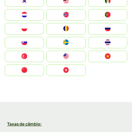
South Korea
Malay
Mexico
Nederland
Norge
Portugal
Polska
România
Россия
Slovensko
Ruoŧŧa
ไทย
Türkiye
United States
Vietnam
中国
中國香港特別行政區
Taxas de câmbio: