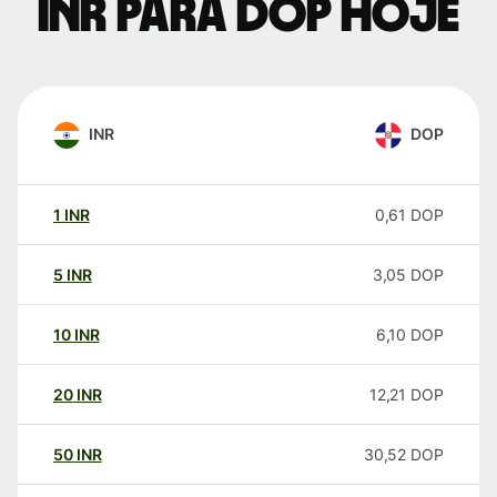
INR para DOP hoje
INR
DOP
1
INR
0,61
DOP
5
INR
3,05
DOP
10
INR
6,10
DOP
20
INR
12,21
DOP
50
INR
30,52
DOP