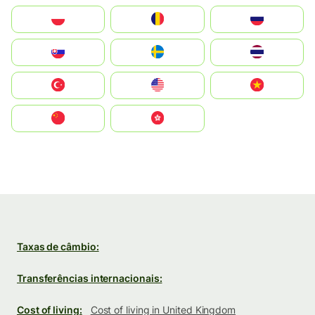
Polska
România
Россия
Slovensko
Ruoŧŧa
ไทย
Türkiye
United States
Vietnam
中国
中國香港特別行政區
Taxas de câmbio:
Transferências internacionais:
Cost of living:
Cost of living in United Kingdom