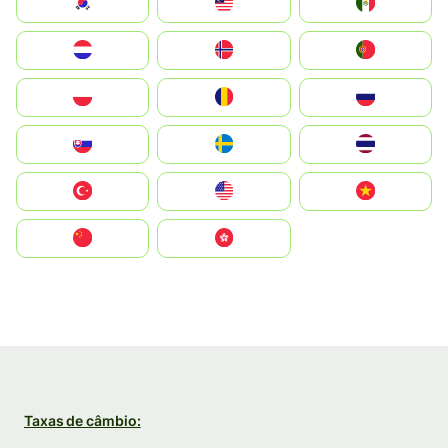
South Korea
Malay
Mexico
Nederland
Norge
Portugal
Polska
România
Россия
Slovensko
Ruoŧŧa
ไทย
Türkiye
United States
Vietnam
中国
中國香港特別行政區
Taxas de câmbio: