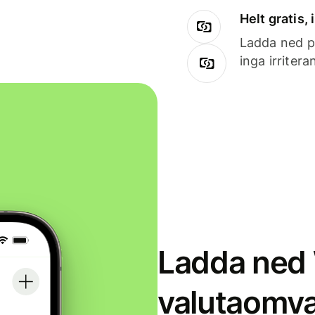
Helt gratis,
Ladda ned på
inga irriter
Ladda ned 
valutaomva