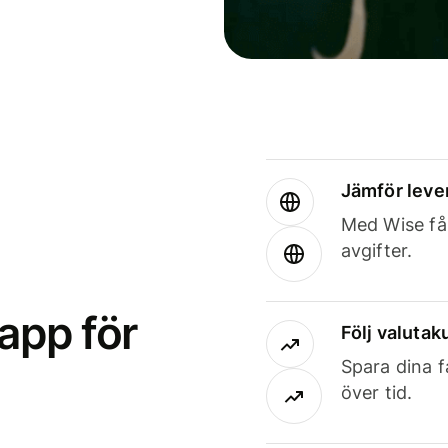
Jämför leve
Med Wise får
avgifter.
app för
Följ valutaku
Spara dina f
över tid.