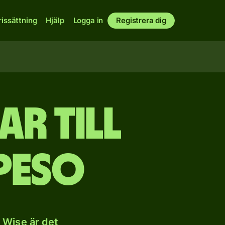
rissättning
Hjälp
Logga in
Registrera dig
r till
peso
 Wise är det