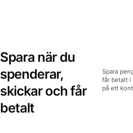
Spara när du
spenderar,
Spara peng
får betalt 
skickar och får
på ett kon
betalt