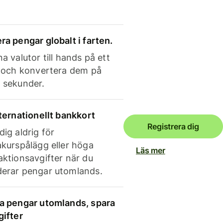
ra pengar globalt i farten.
a valutor till hands på ett
e och konvertera dem på
 sekunder.
nternationellt bankkort
Registrera dig
dig aldrig för
akurspålägg eller höga
Läs mer
aktionsavgifter när du
erar pengar utomlands.
a pengar utomlands, spara
gifter