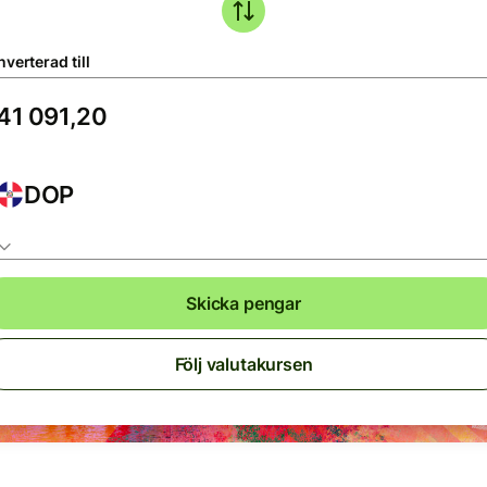
verterad till
DOP
Skicka pengar
Följ valutakursen