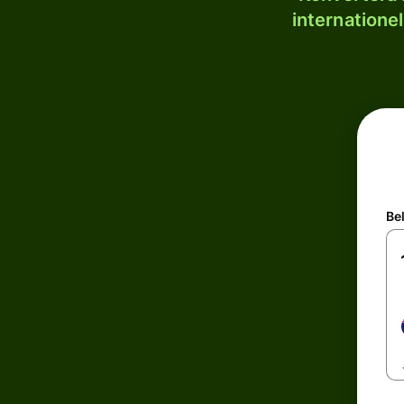
internatione
Be