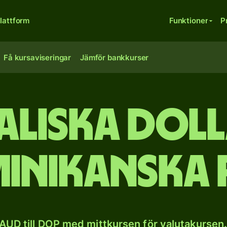
lattform
Funktioner
P
Få kursaviseringar
Jämför bankkurser
aliska dolla
inikanska 
AUD till DOP med mittkursen för valutakursen.