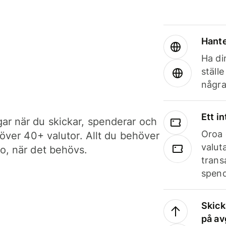
Hante
Ha din
ställ
några
Ett i
ar när du skickar, spenderar och
Oroa 
i över 40+ valutor. Allt du behöver
valut
to, när det behövs.
trans
spend
Skick
på av