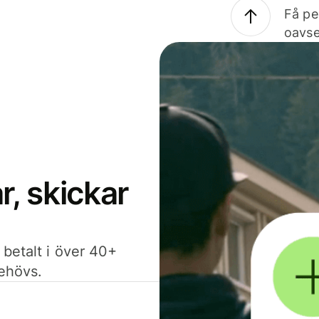
Få pe
oavse
, skickar
 betalt i över 40+
behövs.