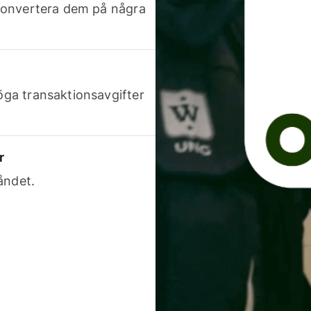
h konvertera dem på några
höga transaktionsavgifter
r
åndet.