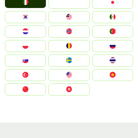
Italia
JA
Japan
South Korea
Malay
Mexico
Nederland
Norge
Portugal
Polska
România
Россия
Slovensko
Ruoŧŧa
ไทย
Türkiye
United States
Vietnam
中国
中國香港特別行政區