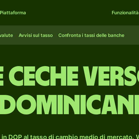
Piattaforma
Funzionalità
 valute
Avvisi sul tasso
Confronta i tassi delle banche
 ceche vers
dominican
in DOP al tasso di cambio medio di mercato. W