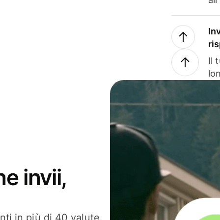
In
ri
Il
lo
e invii,
ti in più di 40 valute.