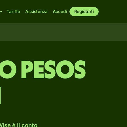
Tariffe
Assistenza
Accedi
Registrati
o pesos
i
ise è il conto