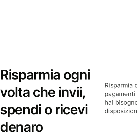
Risparmia ogni
Risparmia q
volta che invii,
pagamenti i
hai bisogn
spendi o ricevi
disposizio
denaro