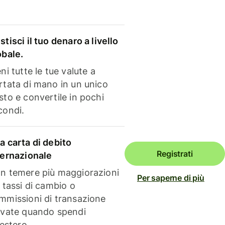
stisci il tuo denaro a livello
obale.
ni tutte le tue valute a
rtata di mano in un unico
sto e convertile in pochi
condi.
a carta di debito
Registrati
ternazionale
n temere più maggiorazioni
Per saperne di più
i tassi di cambio o
mmissioni di transazione
evate quando spendi
'estero.