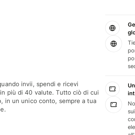
Ge
gl
Tie
po
po
se
uando invii, spendi e ricevi
Un
n più di 40 valute. Tutto ciò di cui
in
o, in un unico conto, sempre a tua
No
ne.
su
co
el
all