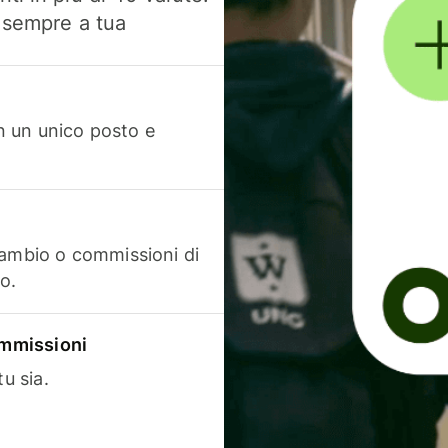
, sempre a tua
in un unico posto e
cambio o commissioni di
o.
commissioni
u sia.