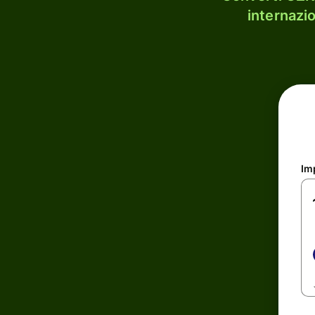
internazi
Im