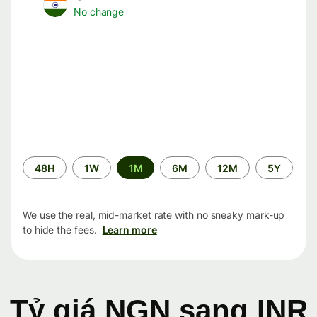
No change
Time
48H
1W
1M
6M
12M
5Y
period
We use the real, mid-market rate with no sneaky mark-up
to hide the fees.
Learn more
Tỷ giá NGN sang INR