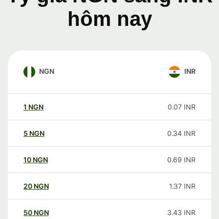
hôm nay
NGN
INR
1
NGN
0.07
INR
5
NGN
0.34
INR
10
NGN
0.69
INR
20
NGN
1.37
INR
50
NGN
3.43
INR