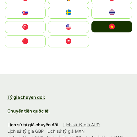
Slovensko
Ruoŧŧa
ไทย
Vietnam
Türkiye
United States
中国
中國香港特別行政區
Tỷ giá chuyển đổi:
Chuyển tiền quốc tế:
Lịch sử tỷ giá chuyển đổi:
Lịch sử tỷ giá AUD
Lịch sử tỷ giá GBP
Lịch sử tỷ giá MXN