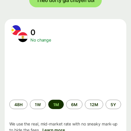
Theo dõi tỷ giá chuyển đổi
0
No change
Time
48H
1W
1M
6M
12M
5Y
period
We use the real, mid-market rate with no sneaky mark-up
to hide the fees.
Learn more