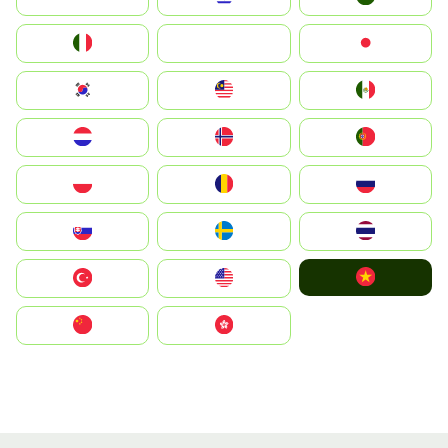
Italia
JA
Japan
South Korea
Malay
Mexico
Nederland
Norge
Portugal
Polska
România
Россия
Slovensko
Ruoŧŧa
ไทย
Vietnam
Türkiye
United States
中国
中國香港特別行政區