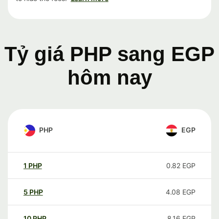
Tỷ giá PHP sang EGP
hôm nay
PHP
EGP
1
PHP
0.82
EGP
5
PHP
4.08
EGP
10
PHP
8.16
EGP