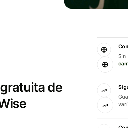
Com
Sin
cam
gratuita de
Sig
Gua
 Wise
var
Com