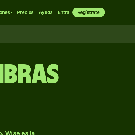
iones
Precios
Ayuda
Entra
Regístrate
libras
. Wise es la