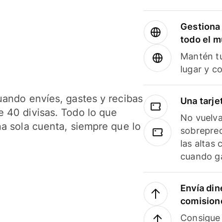
Gestiona 
todo el 
Mantén tu
lugar y c
uando envíes, gastes y recibas
Una tarje
 40 divisas. Todo lo que
No vuelva
na sola cuenta, siempre que lo
sobreprec
las altas
cuando ga
Envía din
comision
Consigue 