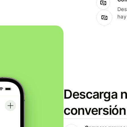
Des
hay
Descarga n
conversión