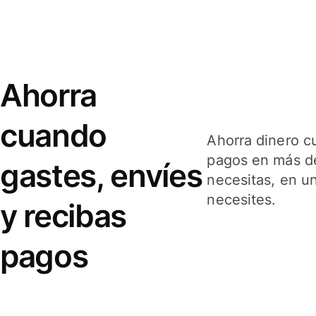
Ahorra
cuando
Ahorra dinero c
pagos en más de
gastes, envíes
necesitas, en u
necesites.
y recibas
pagos