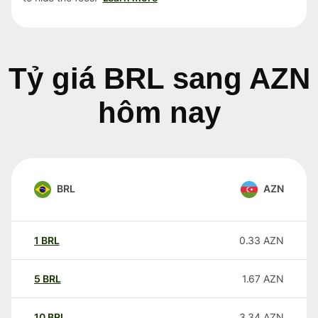
Tỷ giá BRL sang AZN
hôm nay
BRL
AZN
1
BRL
0.33
AZN
5
BRL
1.67
AZN
10
BRL
3.34
AZN