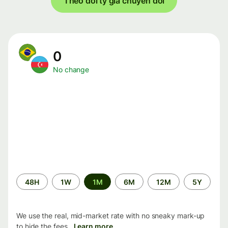
Theo dõi tỷ giá chuyển đổi
0
No change
Time
48H
1W
1M
6M
12M
5Y
period
We use the real, mid-market rate with no sneaky mark-up
to hide the fees.
Learn more