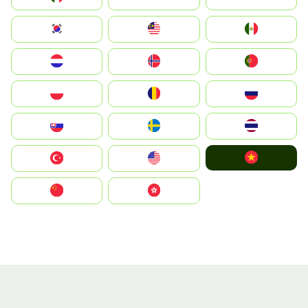
South Korea
Malay
Mexico
Nederland
Norge
Portugal
Polska
România
Россия
Slovensko
Ruoŧŧa
ไทย
Vietnam
Türkiye
United States
中国
中國香港特別行政區