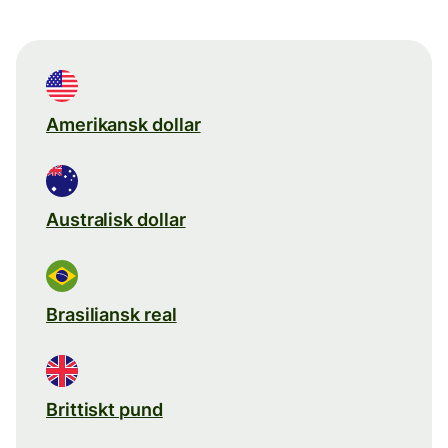
Amerikansk dollar
Australisk dollar
Brasiliansk real
Brittiskt pund