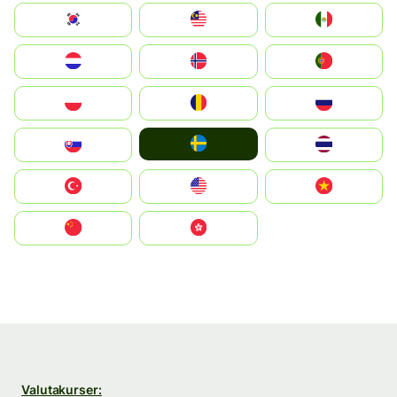
South Korea
Malay
Mexico
Nederland
Norge
Portugal
Polska
România
Россия
Ruoŧŧa
Slovensko
ไทย
Türkiye
United States
Vietnam
中国
中國香港特別行政區
Valutakurser: