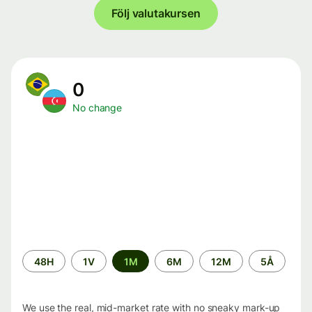
Följ valutakursen
0
No change
Time
48H
1V
1M
6M
12M
5Å
period
We use the real, mid-market rate with no sneaky mark-up