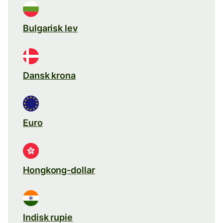
Bulgarisk lev
Dansk krona
Euro
Hongkong-dollar
Indisk rupie