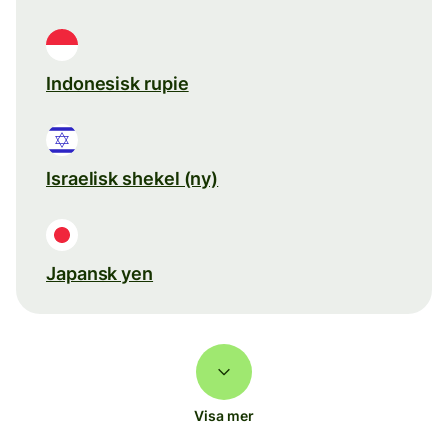
Indonesisk rupie
Israelisk shekel (ny)
Japansk yen
Visa mer