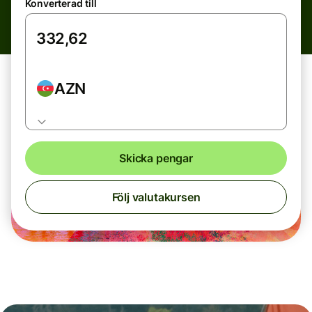
Konverterad till
AZN
Skicka pengar
Följ valutakursen