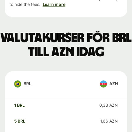
to hide the fees.
Learn more
Valutakurser för BRL
till AZN idag
BRL
AZN
1
BRL
0,33
AZN
5
BRL
1,66
AZN