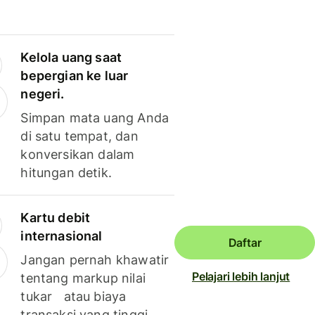
Kelola uang saat
bepergian ke luar
negeri.
Simpan mata uang Anda
di satu tempat, dan
konversikan dalam
hitungan detik.
Kartu debit
internasional
Daftar
Jangan pernah khawatir
Pelajari lebih lanjut
tentang markup nilai
tukar atau biaya
transaksi yang tinggi