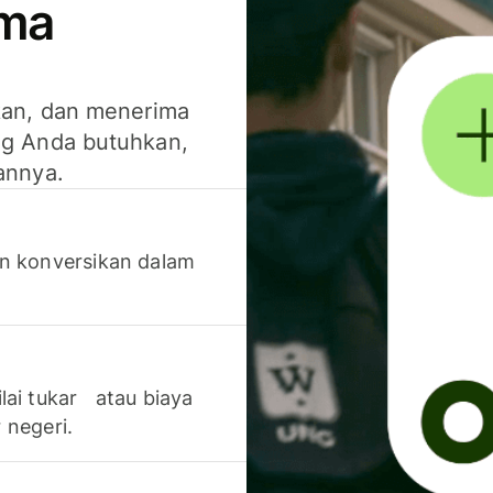
ima
kan, dan menerima
g Anda butuhkan,
annya.
n konversikan dalam
lai tukar atau biaya
 negeri.