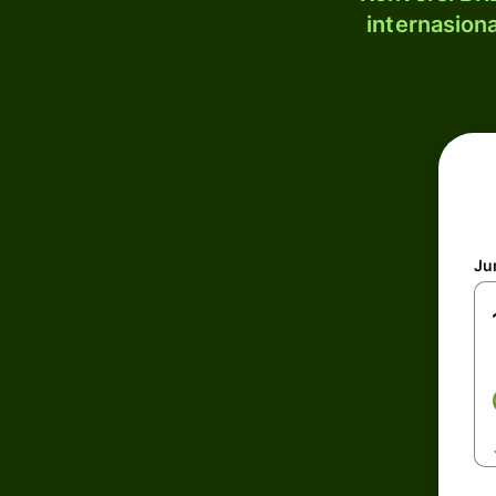
internasion
Ju