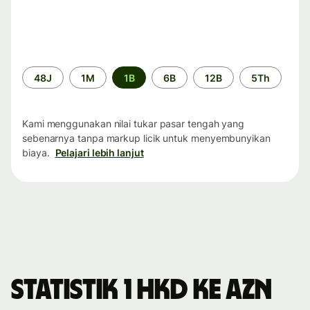
Periode
48J
1M
1B
6B
12B
5Th
waktu
Kami menggunakan nilai tukar pasar tengah yang
sebenarnya tanpa markup licik untuk menyembunyikan
biaya.
Pelajari lebih lanjut
Statistik 1 HKD ke AZN