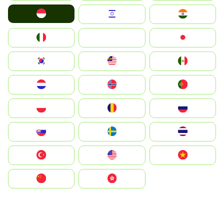
Indonesia
Israel
India
Italia
JA
Japan
South Korea
Malay
Mexico
Nederland
Norge
Portugal
Polska
România
Россия
Slovensko
Ruoŧŧa
ไทย
Türkiye
United States
Vietnam
中国
中國香港特別行政區