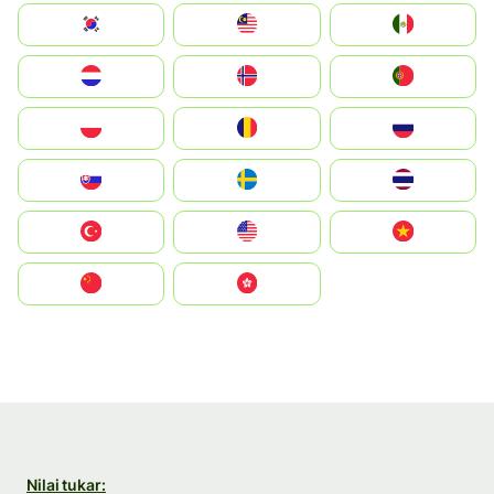
South Korea
Malay
Mexico
Nederland
Norge
Portugal
Polska
România
Россия
Slovensko
Ruoŧŧa
ไทย
Türkiye
United States
Vietnam
中国
中國香港特別行政區
Nilai tukar: