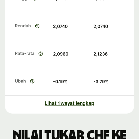
Rendah
2,0740
2,0740
Rata-rata
2,0960
2,1236
Ubah
-0.19
%
-3.79
%
Lihat riwayat lengkap
Nilai tukar CHF ke