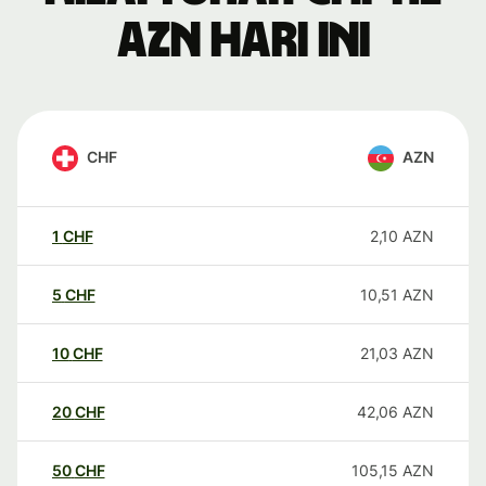
AZN hari ini
CHF
AZN
1
CHF
2,10
AZN
5
CHF
10,51
AZN
10
CHF
21,03
AZN
20
CHF
42,06
AZN
50
CHF
105,15
AZN