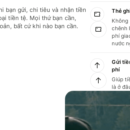
hi bạn gửi, chi tiêu và nhận tiền
Thẻ gh
ại tiền tệ. Mọi thứ bạn cần,
Không b
hoản, bất cứ khi nào bạn cần.
chênh l
phí gia
nước n
Gửi tiề
phí
Giúp ti
là ở đâ