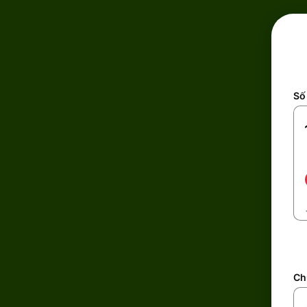
Số 
Ch