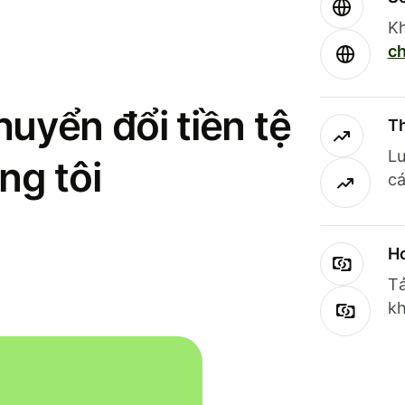
Kh
ch
uyển đổi tiền tệ
Th
Lư
ng tôi
cá
Ho
Tả
kh