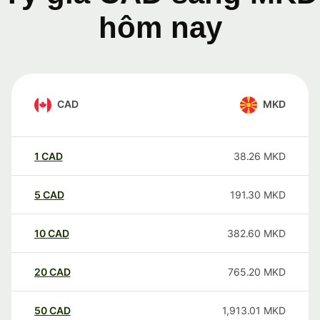
hôm nay
CAD
MKD
1
CAD
38.26
MKD
5
CAD
191.30
MKD
10
CAD
382.60
MKD
20
CAD
765.20
MKD
50
CAD
1,913.01
MKD