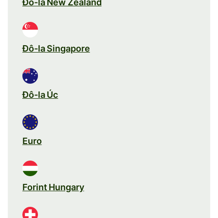
Đô-la New Zealand
Đô-la Singapore
Đô-la Úc
Euro
Forint Hungary