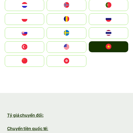
Nederland
Norge
Portugal
Polska
România
Россия
Slovensko
Ruoŧŧa
ไทย
Vietnam
Türkiye
United States
中国
中國香港特別行政區
Tỷ giá chuyển đổi:
Chuyển tiền quốc tế: