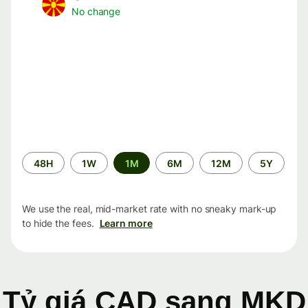
No change
Time
48H
1W
1M
6M
12M
5Y
period
We use the real, mid-market rate with no sneaky mark-up
to hide the fees.
Learn more
Tỷ giá CAD sang MKD