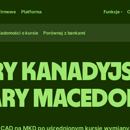
firmowe
Platforma
Funkcje
C
adomości o kursie
Porównaj z bankami
y kanadyjs
ry macedo
CAD na MKD po uśrednionym kursie wymiany.