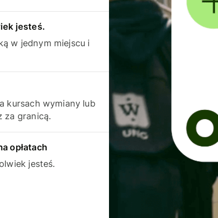
iek jesteś.
ką w jednym miejscu i
na kursach wymiany lub
 za granicą.
na opłatach
olwiek jesteś.