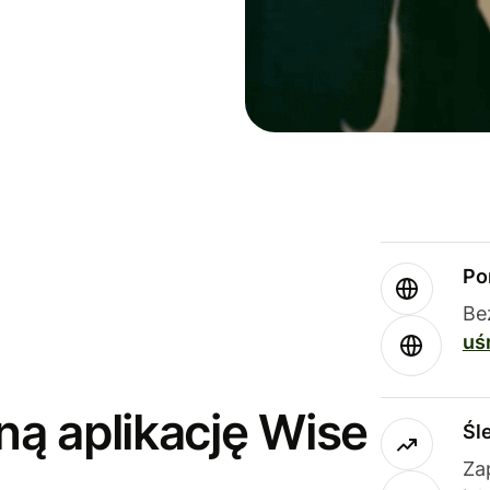
Po
Be
uś
ną aplikację Wise
Śl
Za