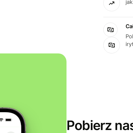
ja
Ca
Po
ir
Pobierz na