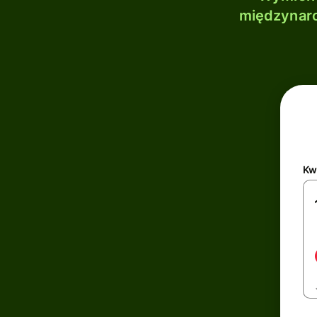
międzynaro
Kw