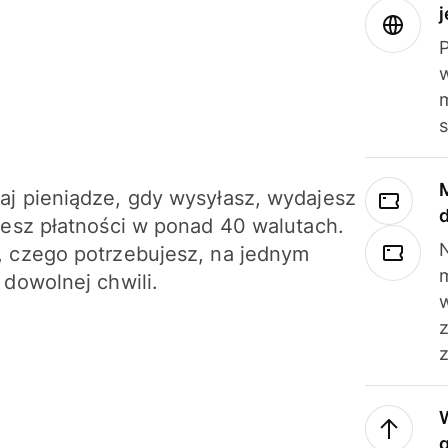
j
m
j pieniądze, gdy wysyłasz, wydajesz
jesz płatności w ponad 40 walutach.
N
 czego potrzebujesz, na jednym
 dowolnej chwili.
z