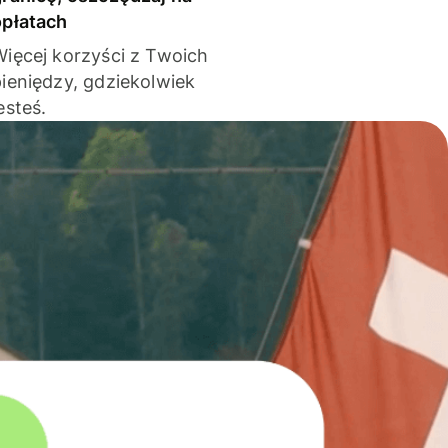
opłatach
Więcej korzyści z Twoich
pieniędzy, gdziekolwiek
esteś.