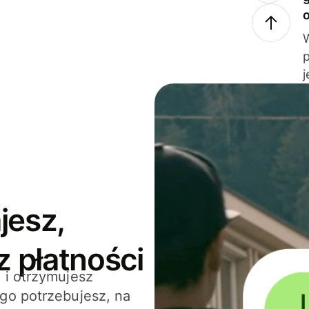
j
jesz,
z płatności
 i otrzymujesz
go potrzebujesz, na