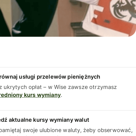
równaj usługi przelewów pieniężnych
z ukrytych opłat – w Wise zawsze otrzymasz
redniony kurs wymiany
.
edź aktualne kursy wymiany walut
pamiętaj swoje ulubione waluty, żeby obserwować,