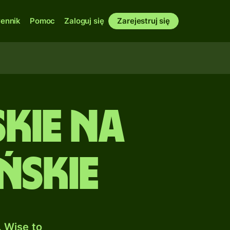
ennik
Pomoc
Zaloguj się
Zarejestruj się
kie na
ńskie
 Wise to