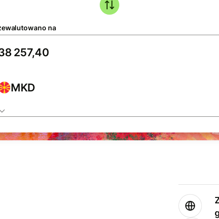
zewalutowano na
MKD