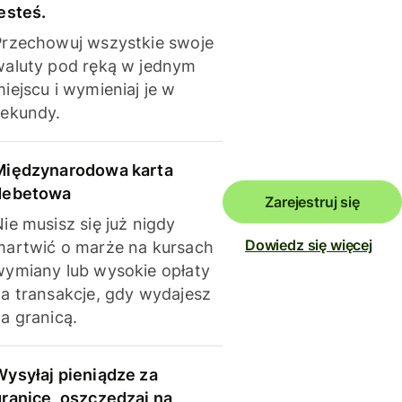
esteś.
Przechowuj wszystkie swoje
waluty pod ręką w jednym
iejscu i wymieniaj je w
sekundy.
Międzynarodowa karta
debetowa
Zarejestruj się
ie musisz się już nigdy
Dowiedz się więcej
martwić o marże na kursach
wymiany lub wysokie opłaty
za transakcje, gdy wydajesz
a granicą.
Wysyłaj pieniądze za
granicę, oszczędzaj na