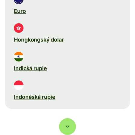
Euro
Hongkongský dolar
Indická rupie
Indonéská rupie