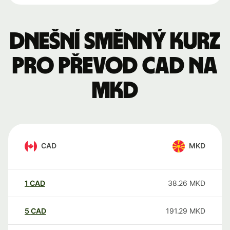
Dnešní směnný kurz
pro převod CAD na
MKD
CAD
MKD
1
CAD
38.26
MKD
5
CAD
191.29
MKD