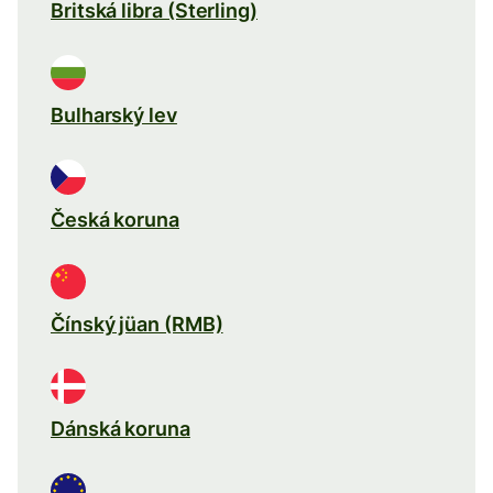
Britská libra (Sterling)
Bulharský lev
Česká koruna
Čínský jüan (RMB)
Dánská koruna