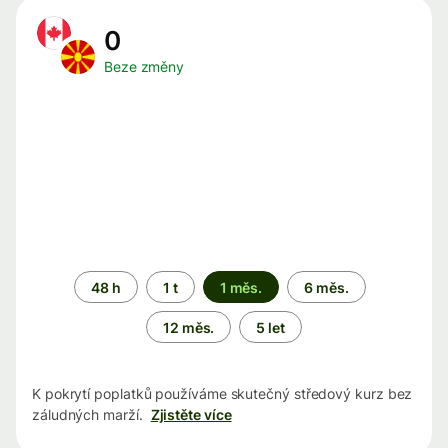
0
Beze změny
Časové
48 h
1 t
1 měs.
6 měs.
období
12 měs.
5 let
K pokrytí poplatků používáme skutečný středový kurz bez
záludných marží.
Zjistěte více