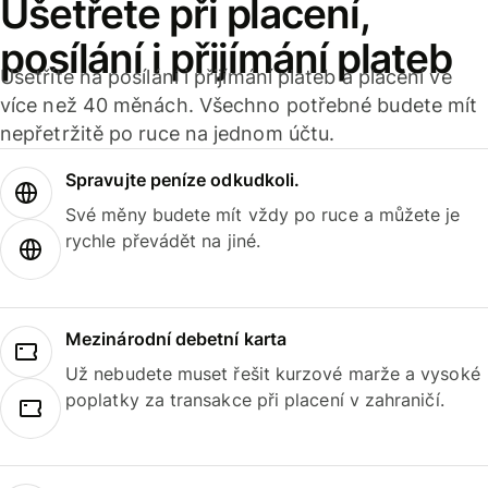
Ušetřete při placení,
posílání i přijímání plateb
Ušetříte na posílání i přijímání plateb a placení ve
více než 40 měnách. Všechno potřebné budete mít
nepřetržitě po ruce na jednom účtu.
Spravujte peníze odkudkoli.
Své měny budete mít vždy po ruce a můžete je
rychle převádět na jiné.
Mezinárodní debetní karta
Už nebudete muset řešit kurzové marže a vysoké
poplatky za transakce při placení v zahraničí.