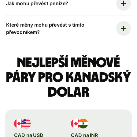
Jak mohu převést peníze?
Které měny mohu převést s tímto
převodníkem?
Nejlepší měnové
páry pro kanadský
dolar
CAD na USD
CAD na INR