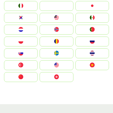
Italia
JA
Japan
South Korea
Malay
Mexico
Nederland
Norge
Portugal
Polska
România
Россия
Slovensko
Ruoŧŧa
ไทย
Türkiye
United States
Vietnam
中国
中國香港特別行政區