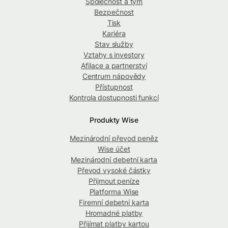
Společnost a tým
Bezpečnost
Tisk
Kariéra
Stav služby
Vztahy s investory
Afilace a partnerství
Centrum nápovědy
Přístupnost
Kontrola dostupnosti funkcí
Produkty Wise
Mezinárodní převod peněz
Wise účet
Mezinárodní debetní karta
Převod vysoké částky
Přijmout peníze
Platforma Wise
Firemní debetní karta
Hromadné platby
Přijímat platby kartou