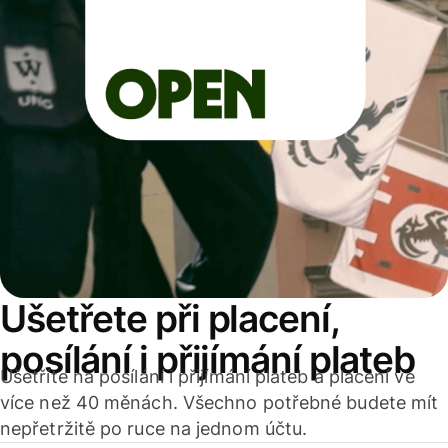
Ušetřete při placení,
posílání i přijímání plateb
Ušetříte na posílání i přijímání plateb a placení ve
více než 40 měnách. Všechno potřebné budete mít
nepřetržitě po ruce na jednom účtu.