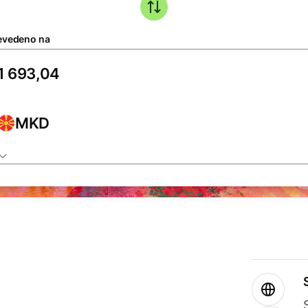
evedeno na
MKD