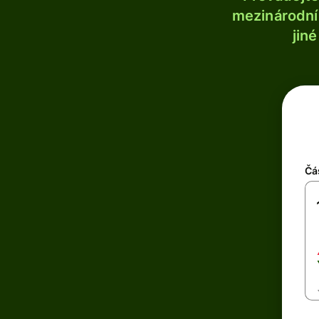
mezinárodní 
jin
Čá