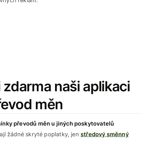
avných reklam.
 zdarma naši aplikaci
řevod měn
ínky převodů měn u jiných poskytovatelů
ají žádné skryté poplatky, jen
středový směnný