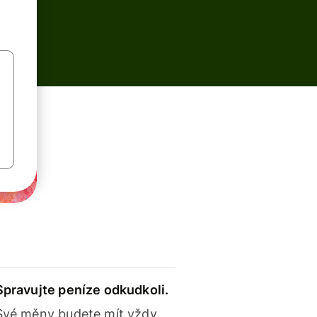
Spravujte peníze odkudkoli.
Své měny budete mít vždy