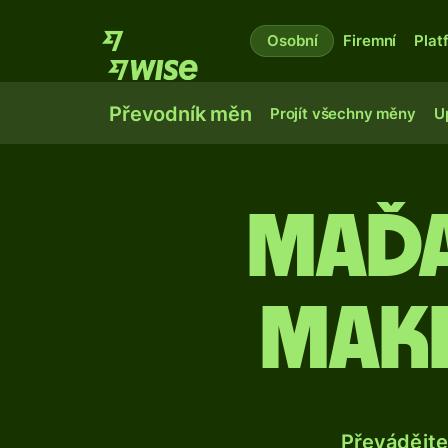
Osobní
Firemní
Plat
Převodník měn
Projít všechny měny
U
Maďa
mak
Převádějte