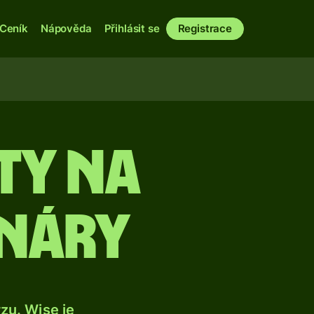
Ceník
Nápověda
Přihlásit se
Registrace
ty na
náry
u. Wise je