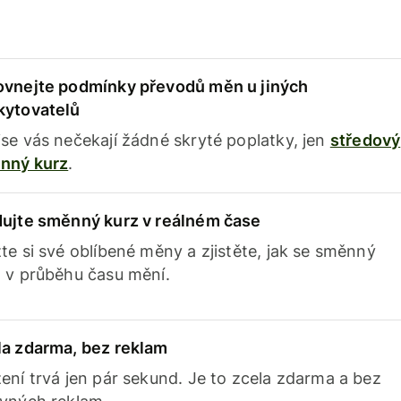
ovnejte podmínky převodů měn u jiných
kytovatelů
se vás nečekají žádné skryté poplatky, jen
středový
nný kurz
.
dujte směnný kurz v reálném čase
te si své oblíbené měny a zjistěte, jak se směnný
 v průběhu času mění.
la zdarma, bez reklam
ení trvá jen pár sekund. Je to zcela zdarma a bez