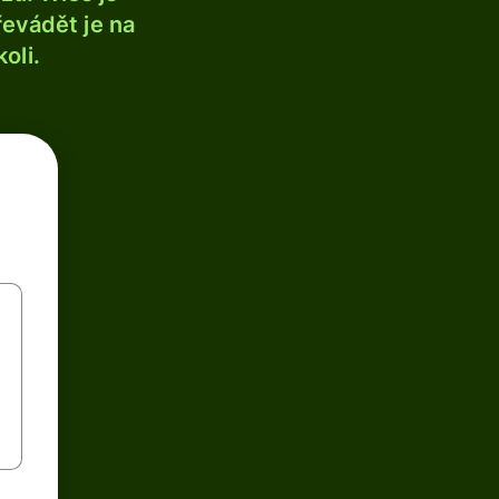
řevádět je na
oli.