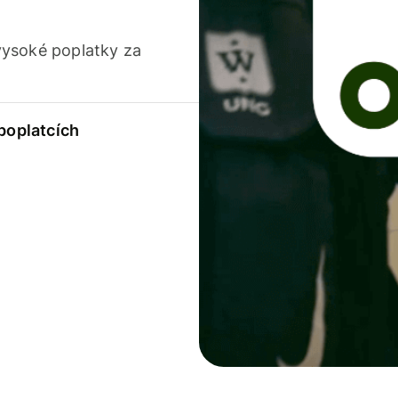
vysoké poplatky za
 poplatcích