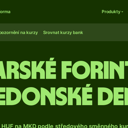
forma
Produkty
pozornění na kurzy
Srovnat kurzy bank
rské forin
edonské de
 HUF na MKD podle středového směnného kurz