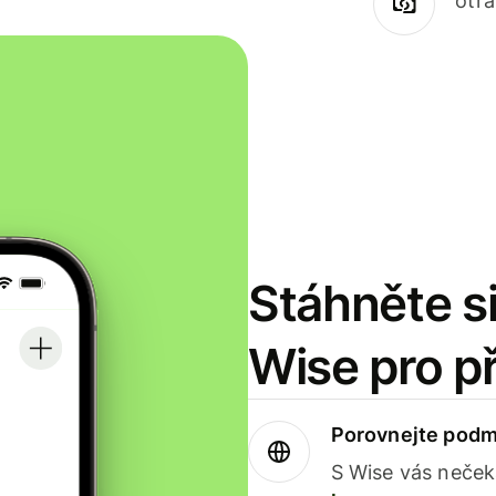
otr
Stáhněte si
Wise pro p
Porovnejte podm
S Wise vás neček