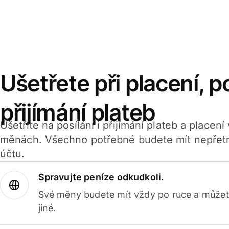
Ušetřete při placení, po
přijímání plateb
Ušetříte na posílání i přijímání plateb a placen
měnách. Všechno potřebné budete mít nepřetr
účtu.
Spravujte peníze odkudkoli.
Své měny budete mít vždy po ruce a můžete
jiné.