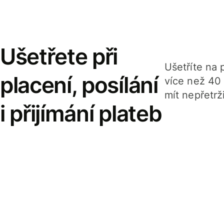
Ušetřete při
Ušetříte na p
placení, posílání
více než 40
mít nepřetrž
i přijímání plateb