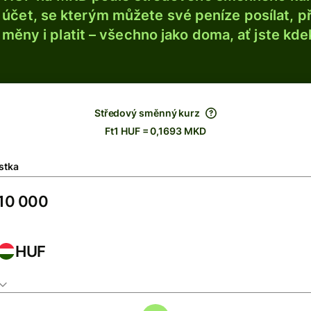
účet, se kterým můžete své peníze posílat, p
é měny i platit – všechno jako doma, ať jste kdek
Středový směnný kurz
Ft1 HUF = 0,1693 MKD
stka
HUF