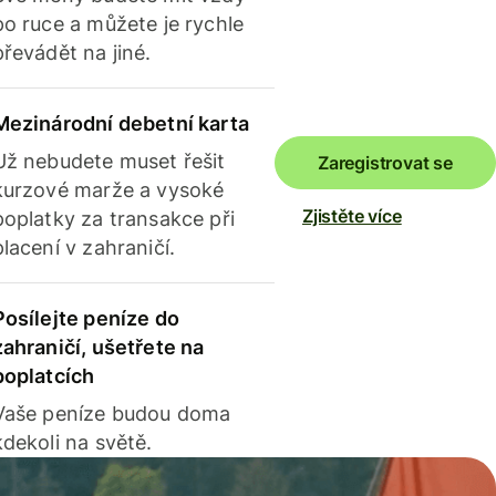
po ruce a můžete je rychle
převádět na jiné.
Mezinárodní debetní karta
Už nebudete muset řešit
Zaregistrovat se
kurzové marže a vysoké
Zjistěte více
poplatky za transakce při
placení v zahraničí.
Posílejte peníze do
zahraničí, ušetřete na
poplatcích
Vaše peníze budou doma
kdekoli na světě.