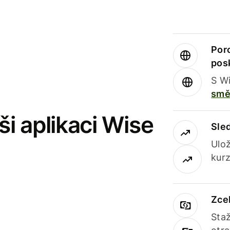
Por
pos
S Wi
smě
i aplikaci Wise
Sle
Ulož
kurz
Zce
Staž