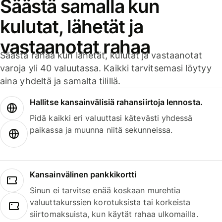
Säästä samalla kun
kulutat, lähetät ja
vastaanotat rahaa
Säästä rahaa kun lähetät, kulutat ja vastaanotat
varoja yli 40 valuutassa. Kaikki tarvitsemasi löytyy
aina yhdeltä ja samalta tilillä.
Hallitse kansainvälisiä rahansiirtoja lennosta.
Pidä kaikki eri valuuttasi kätevästi yhdessä
paikassa ja muunna niitä sekunneissa.
Kansainvälinen pankkikortti
Sinun ei tarvitse enää koskaan murehtia
valuuttakurssien korotuksista tai korkeista
siirtomaksuista, kun käytät rahaa ulkomailla.