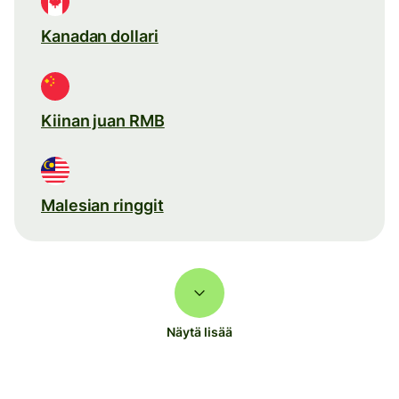
Kanadan dollari
Kiinan juan RMB
Malesian ringgit
Näytä lisää