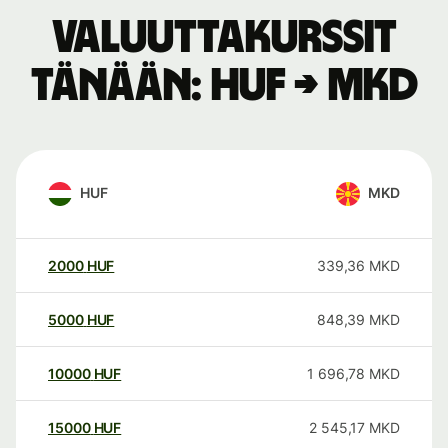
Valuuttakurssit
tänään: HUF → MKD
HUF
MKD
2000
HUF
339,36
MKD
5000
HUF
848,39
MKD
10000
HUF
1 696,78
MKD
15000
HUF
2 545,17
MKD