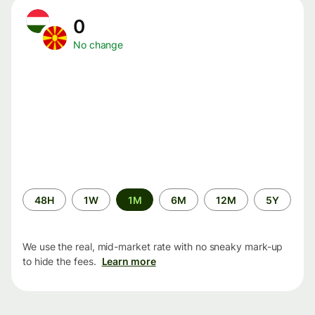
0
No change
Time
48H
1W
1M
6M
12M
5Y
period
We use the real, mid-market rate with no sneaky mark-up
to hide the fees.
Learn more