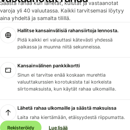
Säästä rahaa kun lähetät, kulutat ja vastaanotat
varoja yli 40 valuutassa. Kaikki tarvitsemasi löytyy
aina yhdeltä ja samalta tilillä.
Hallitse kansainvälisiä rahansiirtoja lennosta.
Pidä kaikki eri valuuttasi kätevästi yhdessä
paikassa ja muunna niitä sekunneissa.
Kansainvälinen pankkikortti
Sinun ei tarvitse enää koskaan murehtia
valuuttakurssien korotuksista tai korkeista
siirtomaksuista, kun käytät rahaa ulkomailla.
Lähetä rahaa ulkomaille ja säästä maksuissa
Laita raha kiertämään, etäisyydestä riippumatta.
Rekisteröidy
Lue lisää