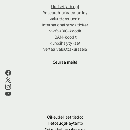
Uutiset ja blogi
Research privacy policy
Valuuttamuunnin
International stock ticker
Swift-/BIC-koodit
IBAN-koodit
Kurssihälytykset
Vertaa valuuttakursseja
Seuraa meitä
Oikeudelliset tiedot
Tietosuojakäytäntö
Oikeudellinen ilmoitus