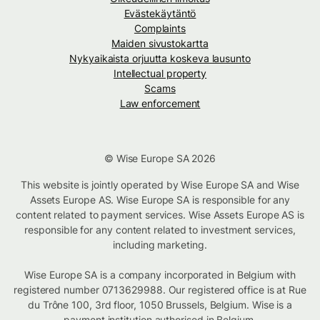
Evästekäytäntö
Complaints
Maiden sivustokartta
Nykyaikaista orjuutta koskeva lausunto
Intellectual property
Scams
Law enforcement
© Wise Europe SA 2026
This website is jointly operated by Wise Europe SA and Wise
Assets Europe AS. Wise Europe SA is responsible for any
content related to payment services. Wise Assets Europe AS is
responsible for any content related to investment services,
including marketing.
Wise Europe SA is a company incorporated in Belgium with
registered number 0713629988. Our registered office is at Rue
du Trône 100, 3rd floor, 1050 Brussels, Belgium. Wise is a
payment institution authorised in Belgium.