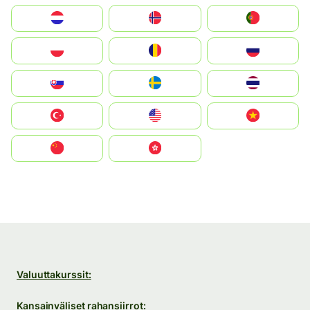
Nederland
Norge
Portugal
Polska
România
Россия
Slovensko
Ruoŧŧa
ไทย
Türkiye
United States
Vietnam
中国
中國香港特別行政區
Valuuttakurssit:
Kansainväliset rahansiirrot: