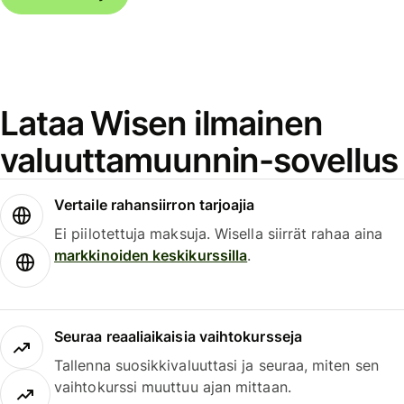
Lataa Wisen ilmainen
valuuttamuunnin-sovellus
Vertaile rahansiirron tarjoajia
Ei piilotettuja maksuja. Wisella siirrät rahaa aina
markkinoiden keskikurssilla
.
Seuraa reaaliaikaisia vaihtokursseja
Tallenna suosikkivaluuttasi ja seuraa, miten sen
vaihtokurssi muuttuu ajan mittaan.