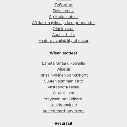
Työpaikat
Palvelun tila
Sijoittajasuhteet
Affiliate-ohjelma ja kumppanuudet
Ohjekeskus
Accessibility
Feature availability checker
Wisen tuotteet
Lähetä rahaa ulkomaille
Wise-tili
Kansainvälinen pankkikortti
Suuren summan siirto
Vastaanota rahaa
Wise-alusta
Yrityksen pankkikortti
Joukkomaksut
Accept card payments
Resurssit