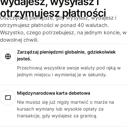
wydajesz, wysyłasz i
otrzymujesz płatności
Oszczędzaj pieniądze, gdy wysyłasz, wydajesz i
otrzymujesz płatności w ponad 40 walutach.
Wszystko, czego potrzebujesz, na jednym koncie, w
dowolnej chwili.
Zarządzaj pieniędzmi globalnie, gdziekolwiek
jesteś.
Przechowuj wszystkie swoje waluty pod ręką w
jednym miejscu i wymieniaj je w sekundy.
Międzynarodowa karta debetowa
Nie musisz się już nigdy martwić o marże na
kursach wymiany lub wysokie opłaty za
transakcje, gdy wydajesz za granicą.