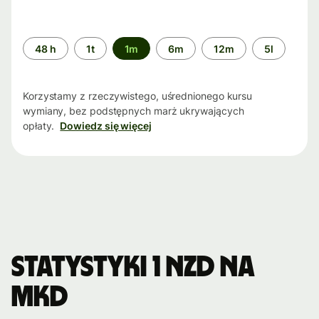
Przedział
48 h
1t
1m
6m
12m
5l
czasu
Korzystamy z rzeczywistego, uśrednionego kursu
wymiany, bez podstępnych marż ukrywających
opłaty.
Dowiedz się więcej
Statystyki 1 NZD na
MKD