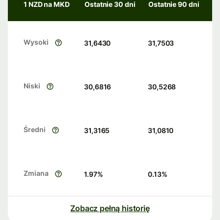
1 NZD na MKD
Ostatnie 30 dni
Ostatnie 90 dni
Wysoki
31,6430
31,7503
Niski
30,6816
30,5268
Średni
31,3165
31,0810
Zmiana
1.97
%
0.13
%
Zobacz pełną historię