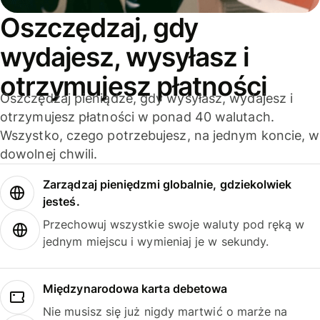
Oszczędzaj, gdy
wydajesz, wysyłasz i
otrzymujesz płatności
Oszczędzaj pieniądze, gdy wysyłasz, wydajesz i
otrzymujesz płatności w ponad 40 walutach.
Wszystko, czego potrzebujesz, na jednym koncie, w
dowolnej chwili.
Zarządzaj pieniędzmi globalnie, gdziekolwiek
jesteś.
Przechowuj wszystkie swoje waluty pod ręką w
jednym miejscu i wymieniaj je w sekundy.
Międzynarodowa karta debetowa
Nie musisz się już nigdy martwić o marże na