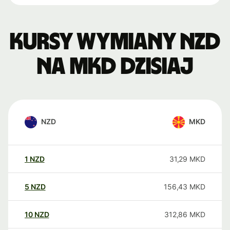
Kursy wymiany NZD
na MKD dzisiaj
NZD
MKD
1
NZD
31,29
MKD
5
NZD
156,43
MKD
10
NZD
312,86
MKD