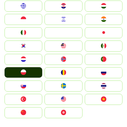
Greece
Hrvatska
Magyarország
Indonesia
Israel
India
Italia
JA
Japan
South Korea
Malay
Mexico
Nederland
Norge
Portugal
Polska
România
Россия
Slovensko
Ruoŧŧa
ไทย
Türkiye
United States
Vietnam
中国
中國香港特別行政區