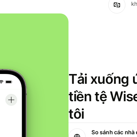
kh
Tải xuống 
tiền tệ Wi
tôi
So sánh các nhà 