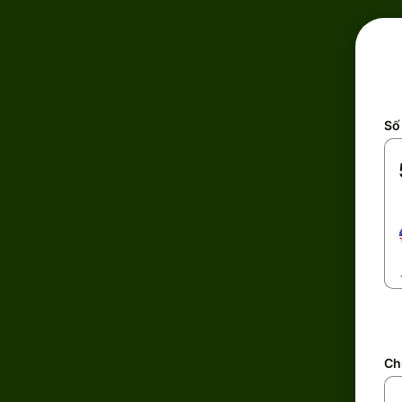
Số 
Ch