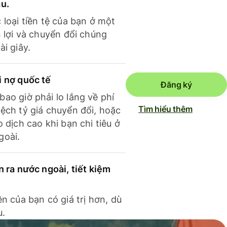
ầu.
 loại tiền tệ của bạn ở một
n lợi và chuyển đổi chúng
ài giây.
i nợ quốc tế
Đăng ký
ao giờ phải lo lắng về phí
Tìm hiểu thêm
ệch tỷ giá chuyển đổi, hoặc
o dịch cao khi bạn chi tiêu ở
goài.
n ra nước ngoài, tiết kiệm
ền của bạn có giá trị hơn, dù
u.