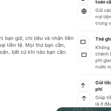
toàn c
Giữ các
nơi tiệ
trong v
hi bạn gửi, chi tiêu và nhận tiền
Thẻ gh
ại tiền tệ. Mọi thứ bạn cần,
Không b
hoản, bất cứ khi nào bạn cần.
chênh l
phí gia
nước n
Gửi tiề
phí
Giúp ti
là ở đâ