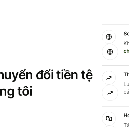
So
Kh
ch
uyển đổi tiền tệ
Th
Lư
ng tôi
cá
Ho
Tả