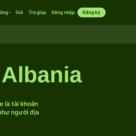
năng
Giá
Trợ giúp
Đăng nhập
Đăng ký
 Albania
 là tài khoản
 như người địa