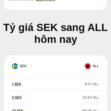
Tỷ giá SEK sang ALL
hôm nay
SEK
ALL
1
SEK
8.51
ALL
5
SEK
42.53
ALL
10
SEK
85.05
ALL