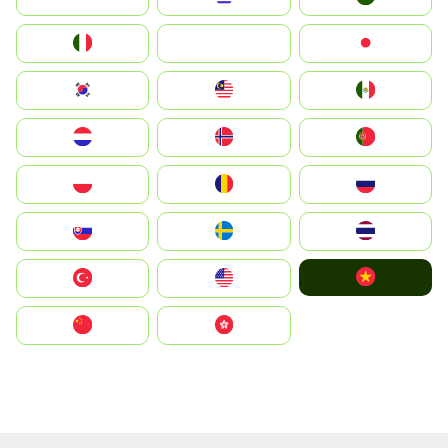
Italia
JA
Japan
South Korea
Malay
Mexico
Nederland
Norge
Portugal
Polska
România
Россия
Slovensko
Ruoŧŧa
ไทย
Vietnam
Türkiye
United States
中国
中國香港特別行政區