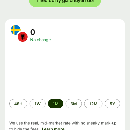
Theo dõi tỷ giá chuyển đổi
0
No change
Time
48H
1W
1M
6M
12M
5Y
period
We use the real, mid-market rate with no sneaky mark-up
to hide the fees.
Learn more