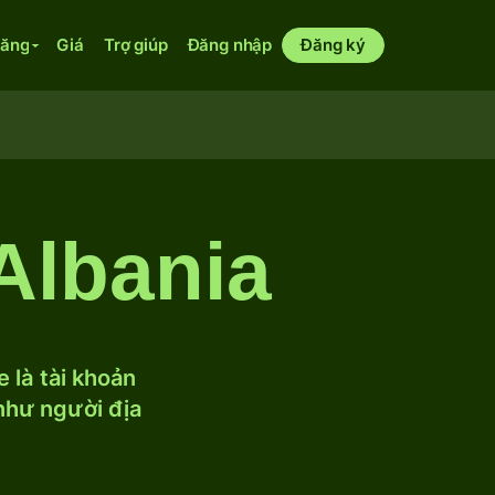
năng
Giá
Trợ giúp
Đăng nhập
Đăng ký
Albania
 là tài khoản
 như người địa