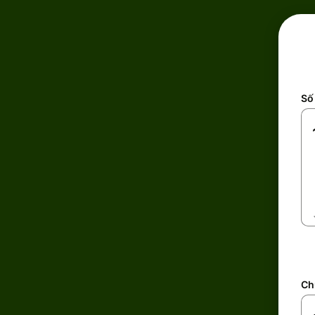
Số 
Ch