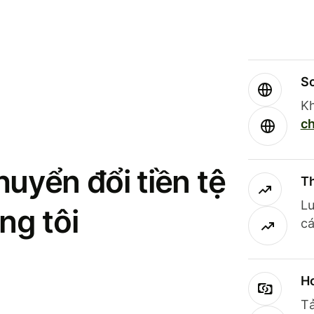
So
Kh
ch
uyển đổi tiền tệ
Th
Lư
ng tôi
cá
Ho
Tả