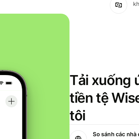
kh
Tải xuống 
tiền tệ Wi
tôi
So sánh các nhà 