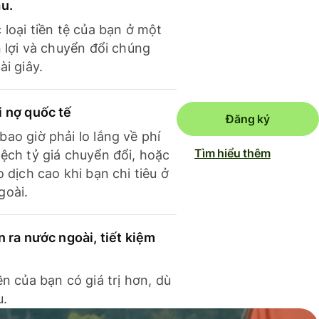
ầu.
 loại tiền tệ của bạn ở một
n lợi và chuyển đổi chúng
ài giây.
i nợ quốc tế
Đăng ký
ao giờ phải lo lắng về phí
Tìm hiểu thêm
ệch tỷ giá chuyển đổi, hoặc
o dịch cao khi bạn chi tiêu ở
goài.
n ra nước ngoài, tiết kiệm
ền của bạn có giá trị hơn, dù
u.