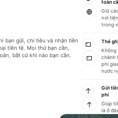
toàn c
Giữ các
nơi tiệ
trong v
hi bạn gửi, chi tiêu và nhận tiền
Thẻ gh
ại tiền tệ. Mọi thứ bạn cần,
Không b
hoản, bất cứ khi nào bạn cần.
chênh l
phí gia
nước n
Gửi tiề
phí
Giúp ti
là ở đâ