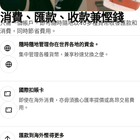
消費、匯款、收款兼慳錢
只需一個帳戶，即可隨時隨地以40多種貨幣收發匯款和
消費，同時節省費用。
隨時隨地管理你在世界各地的資金。
集中管理各種貨幣，兼享秒速兌換之便。
國際扣賬卡
即使在海外消費，亦毋須擔心匯率提價或高昂交易費
用。
匯款到海外慳得更多