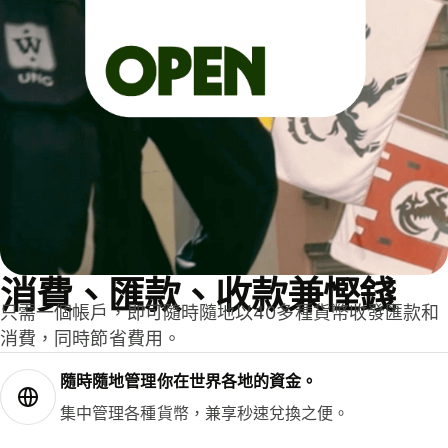
消費、匯款、收款兼慳錢
只需一個帳戶，即可隨時隨地以40多種貨幣收發匯款和
消費，同時節省費用。
隨時隨地管理你在世界各地的資金。
集中管理各種貨幣，兼享秒速兌換之便。