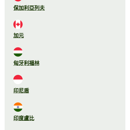
保加利亞列夫
加元
匈牙利福林
印尼盾
印度盧比