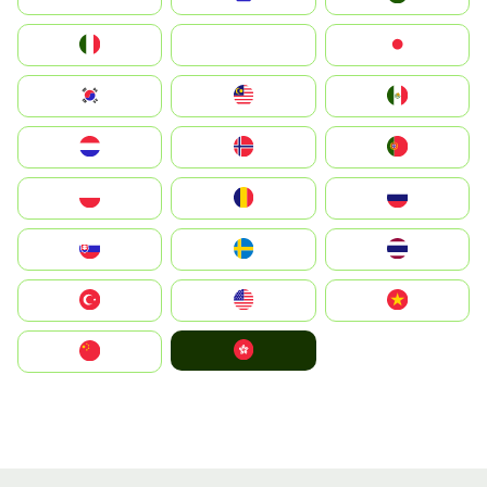
Italia
JA
Japan
South Korea
Malay
Mexico
Nederland
Norge
Portugal
Polska
România
Россия
Slovensko
Ruoŧŧa
ไทย
Türkiye
United States
Vietnam
中國香港特別行政區
中国