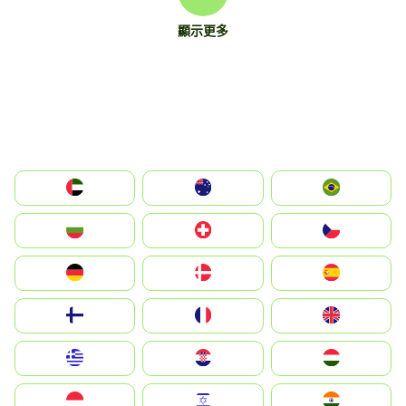
顯示更多
الإمارات العربية المتحدة
Australia
Brazil
България
Switzerland
Czechia
Deutschland
Denmark
España
Suomi
France
United Kingdom
Greece
Hrvatska
Magyarország
Indonesia
Israel
India