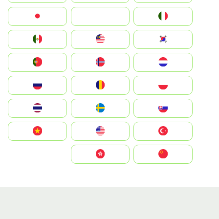
Italia
JA
Japan
South Korea
Malay
Mexico
Nederland
Norge
Portugal
Polska
România
Россия
Slovensko
Ruoŧŧa
ไทย
Türkiye
United States
Vietnam
中国
中國香港特別行政區