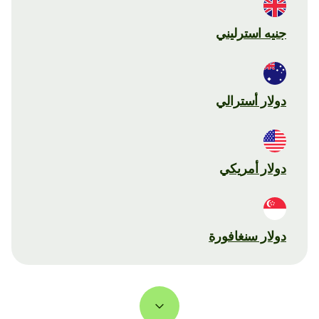
جنيه استرليني
دولار أسترالي
دولار أمريكي
دولار سنغافورة