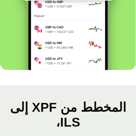
المخطط من XPF إلى
ILS،