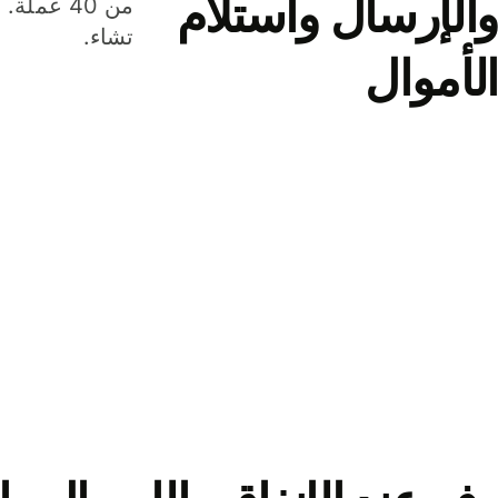
والإرسال واستلام
من 40 عم
تشاء.
الأموال