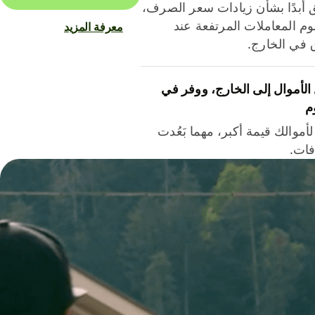
ق أبدًا بشأن زيادات سعر الصرف،
م المعاملات المرتفعة عند
معرفة المزيد
ق في الخارج.
لأموال إلى الخارج، ووفر في
م
أموالك قيمة أكبر، مهما بَعُدت
فات.