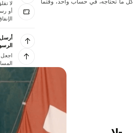
لة. كل ما تحتاجه، في حساب واحد، وقتما
لا تقل
أو رسو
الإنفا
أرسل ا
الرسو
اجعل ل
المسا